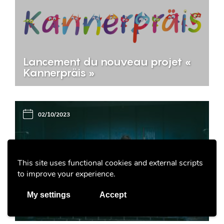
Lancement du nouveau projet «
Kannerpräis »
02/10/2023
This site uses functional cookies and external scripts
to improve your experience.
BEE SECURE
Les challenges, des défis risqués
My settings
Accept
sur Internet