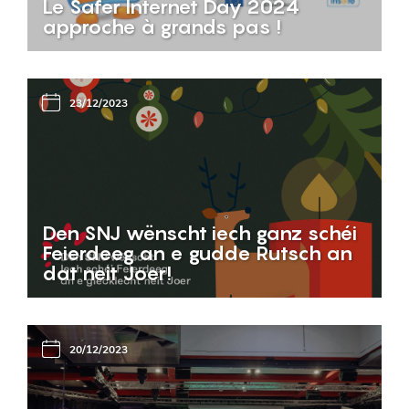
Le Safer Internet Day 2024
approche à grands pas !
23/12/2023
Den SNJ wënscht iech ganz schéi
Feierdeeg an e gudde Rutsch an
dat neit Joer!
20/12/2023