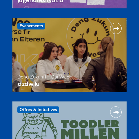
jugendfestival.lu
Evenements
Deng Zukunft – Däi Wee
dzdw.lu
Offres & Initiatives