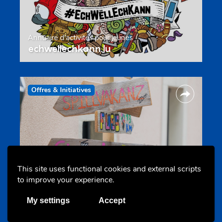
Annuaire d’activités pour jeunes
echwellechkann.lu
Offres & Initiatives
This site uses functional cookies and external scripts
Camps et colonies
to improve your experience.
colonies.lu
My settings
Accept