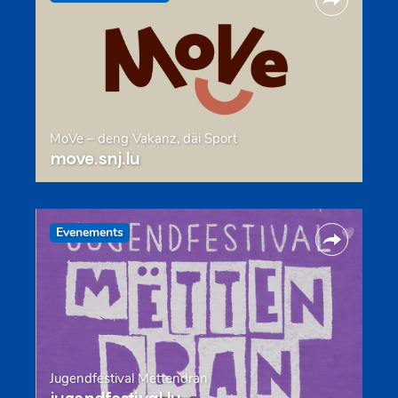
MoVe – deng Vakanz, däi Sport
move.snj.lu
Evenements
Jugendfestival Mëttendran