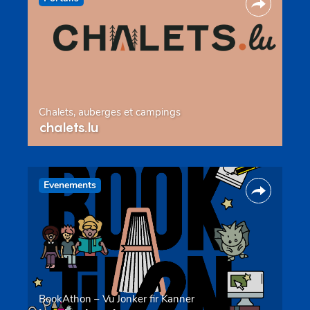
Chalets, auberges et campings
chalets.lu
Evenements
BookAthon – Vu Jonker fir Kanner