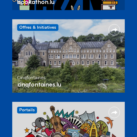
bookathon.lu
Offres & Initiatives
Cinqfontaines
cinqfontaines.lu
Portails