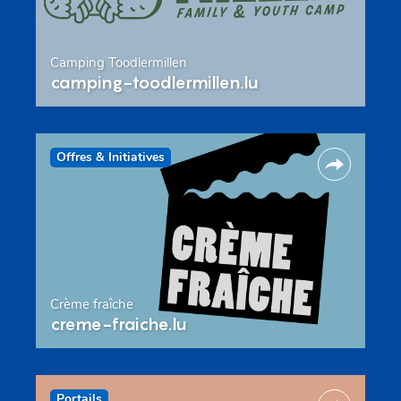
Camping Toodlermillen
camping-toodlermillen.lu
Offres & Initiatives
Crème fraîche
creme-fraiche.lu
Portails