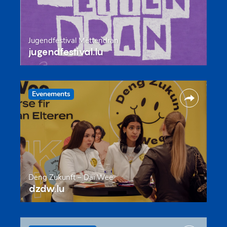
Jugendfestival Mëttendran
jugendfestival.lu
Evenements
Deng Zukunft – Däi Wee
dzdw.lu