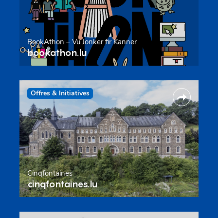
BookAthon – Vu Jonker fir Kanner
bookathon.lu
Offres & Initiatives
Cinqfontaines
cinqfontaines.lu