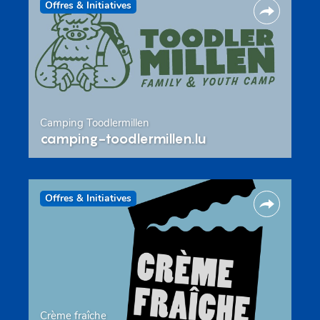
Offres & Initiatives
Camping Toodlermillen
camping-toodlermillen.lu
Offres & Initiatives
Crème fraîche