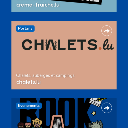
creme-fraiche.lu
Portails
Chalets, auberges et campings
chalets.lu
Evenements