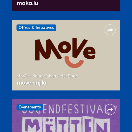
moka.lu
Offres & Initiatives
MoVe – deng Vakanz, däi Sport
move.snj.lu
Evenements