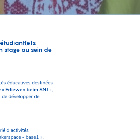
 étudiant(e)s
un stage au sein de
tés éducatives destinées
e «
Erliewen beim SNJ
»,
s de développer de
é d’activités
makerspace « base1 ».