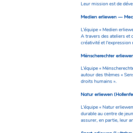
Leur mission est de déve
Medien erliewen – Medi
L’équipe « Medien erliew
A travers des ateliers e
créativité et l’expressio
Mënscherechter erliewen
L’équipe « Mënscherechte
autour des thèmes « Sensi
droits humains ».
Natur erliewen (Hollenfe
L’équipe « Natur erliewe
durable au centre de jeu
assurer, en partie, leur a
Sport erliewen (Lultzha