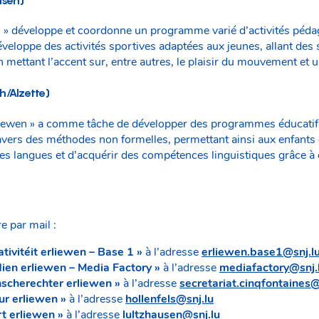
n » développe et coordonne un programme varié d’activités péda
veloppe des activités sportives adaptées aux jeunes, allant des
n mettant l’accent sur, entre autres, le plaisir du mouvement et 
h/Alzette)
liewen » a comme tâche de développer des programmes éducatifs
avers des méthodes non formelles, permettant ainsi aux enfants 
des langues et d’acquérir des compétences linguistiques grâce à
e par mail :
tivitéit erliewen – Base 1 »
à l’adresse
erliewen.base1@snj.l
ien erliewen – Media Factory »
à l’adresse
mediafactory@snj.
scherechter erliewen »
à l’adresse
secretariat.cinqfontaines@
ur erliewen »
à l’adresse
hollenfels@snj.lu
t erliewen »
à l’adresse
lultzhausen@snj.lu