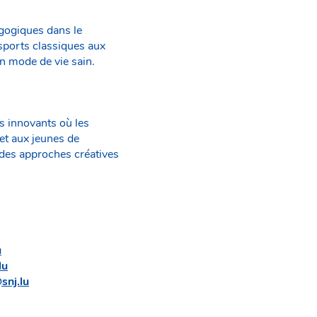
gogiques dans le
 sports classiques aux
un mode de vie sain.
 innovants où les
et aux jeunes de
 des approches créatives
u
lu
snj.lu