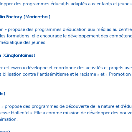
lopper des programmes éducatifs adaptés aux enfants et jeunes
a Factory (Marienthal)
en » propose des programmes d’éducation aux médias au centre 
t des formations, elle encourage le développement des compéten
n médiatique des jeunes.
 (Cinqfontaines)
r erliewen » développe et coordonne des activités et projets av
bilisation contre l’antisémitisme et le racisme » et « Promotion
ls)
n » propose des programmes de découverte de la nature et d’éd
nesse Hollenfels. Elle a comme mission de développer des nouvell
nimation.
usen)