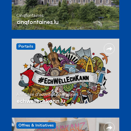
Cinqfontaines
cinqfontaines.lu
Portails
Annuaire d’activités pour jeunes
echwellechkann.lu
Offres & Initiatives