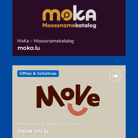
MoKa – Moossnamekatalog
moka.lu
Offres & Initiatives
MoVe – deng Vakanz, däi Sport
move.snj.lu