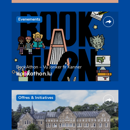
Evenements
BookAthon – Vu Jonker fir Kanner
bookathon.lu
Offres & Initiatives