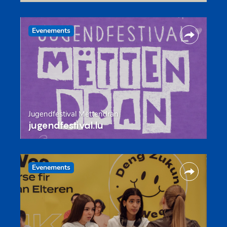
Evenements
Jugendfestival Mëttendran
jugendfestival.lu
Evenements