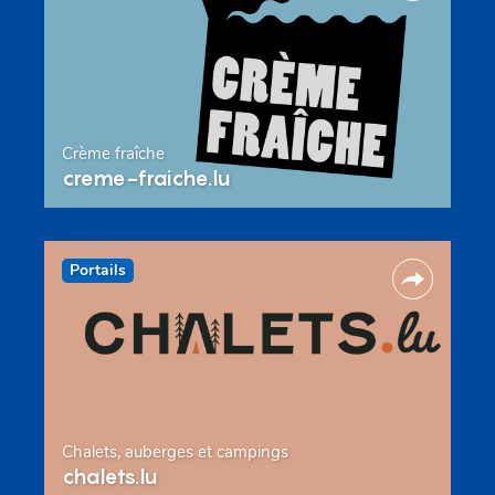
Crème fraîche
creme-fraiche.lu
Portails
Chalets, auberges et campings
chalets.lu