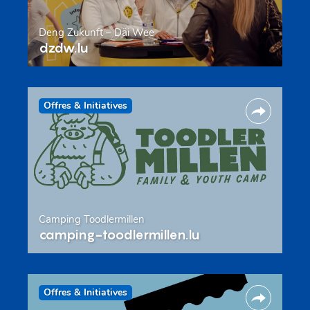
Deng Zukunft – Däi Wee
dzdw.lu
Offres & Initiatives
Camping Toodlermillen
camping-toodlermillen.lu
Offres & Initiatives