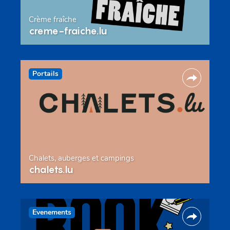
Crème fraîche
creme-fraiche.lu
Portails
Chalets, auberges et campings
chalets.lu
Evenements