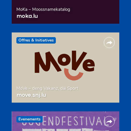
MoKa – Moossnamekatalog
moka.lu
Offres & Initiatives
MoVe – deng Vakanz, däi Sport
move.snj.lu
Evenements