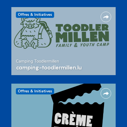
Offres & Initiatives
Camping Toodlermillen
camping-toodlermillen.lu
Offres & Initiatives