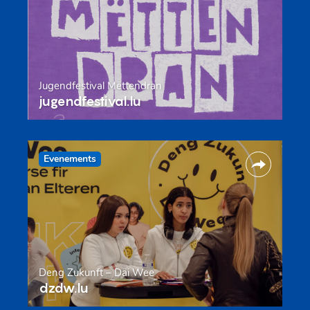
Jugendfestival Mëttendran
jugendfestival.lu
Evenements
Deng Zukunft – Däi Wee
dzdw.lu