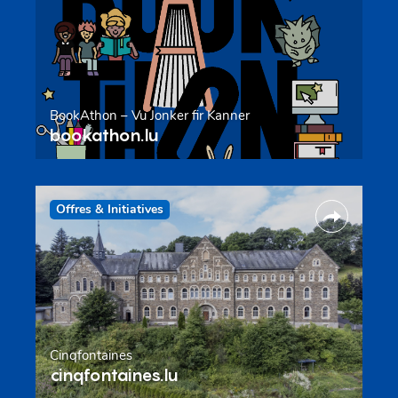
BookAthon – Vu Jonker fir Kanner
bookathon.lu
Offres & Initiatives
Cinqfontaines
cinqfontaines.lu