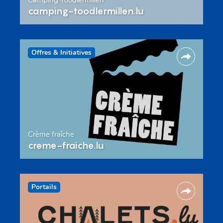
camping-toodlermillen.lu
Offres & Initiatives
Crème fraîche
creme-fraiche.lu
Portails