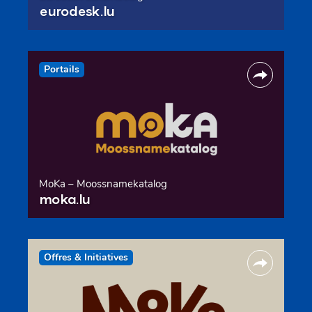
eurodesk.lu
Portails
MoKa – Moossnamekatalog
moka.lu
Offres & Initiatives