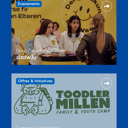
Evenements
Deng Zukunft – Däi Wee
dzdw.lu
Offres & Initiatives
Camping Toodlermillen