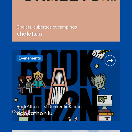
Chalets, auberges et campings
chalets.lu
Evenements
BookAthon – Vu Jonker fir Kanner
bookathon.lu