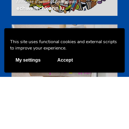
Annuaire d’activités pour jeunes
echwellechkann.lu
Offres & Initiatives
This site uses functional cookies and external scripts
to improve your experience.
My settings
Accept
Camps et colonies
colonies.lu
Evenements