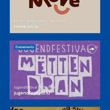
MoVe – deng Vakanz, däi Sport
move.snj.lu
Evenements
Jugendfestival Mëttendran
jugendfestival.lu