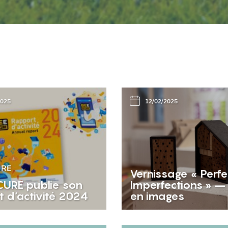
2025
12/02/2025
URE
Vernissage « Perfe
CURE publie son
Imperfections » –
t d’activité 2024
en images