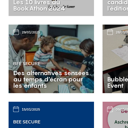
Les 10 livres du
candid
BookAthon 2024
l’éditi
29/01/2025
28/01/
BEE SECURE
Des alternatives sensées
au temps d’écran pour
Bubble
les enfants
Event
15/01/2025
09/01/
BEE SECURE