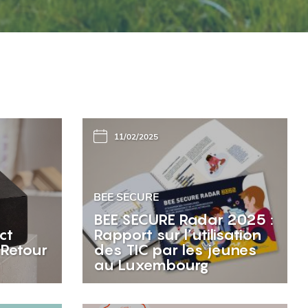
11/02/2025
BEE SECURE
BEE SECURE Radar 2025 :
ct
Rapport sur l’utilisation
 Retour
des TIC par les jeunes
au Luxembourg