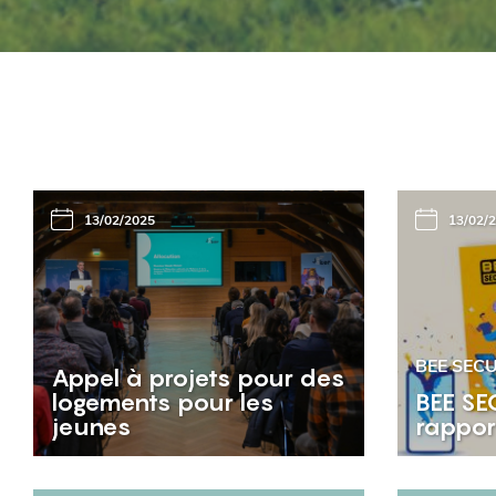
13/02/2025
13/02/
BEE SEC
Appel à projets pour des
logements pour les
BEE SE
jeunes
rappor