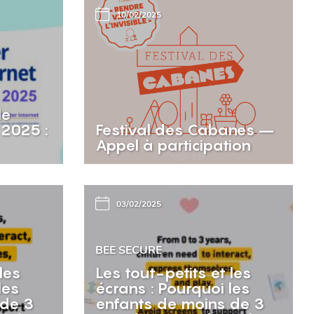
10/02/2025
le
 2025 :
Festival des Cabanes –
Appel à participation
03/02/2025
BEE SECURE
les
Les tout-petits et les
les
écrans : Pourquoi les
 de 3
enfants de moins de 3