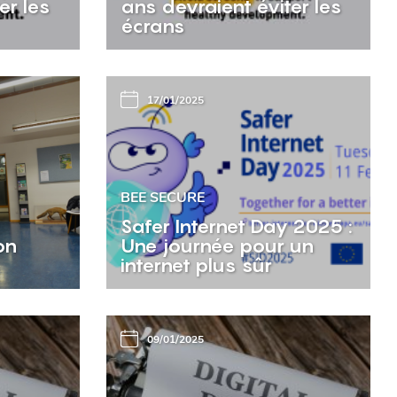
er les
ans devraient éviter les
écrans
17/01/2025
BEE SECURE
Safer Internet Day 2025 :
on
Une journée pour un
internet plus sûr
09/01/2025