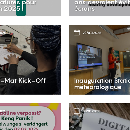
atures pour
ans devraient évit
on 2025 !
écrans
2025
21/01/2025
-Mat Kick-Off
Inauguration Stati
météorologique
2025
09/01/2025