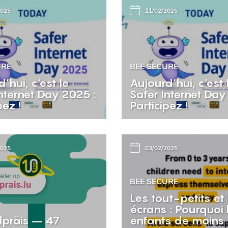
2025
11/02/2025
URE
BEE SECURE
’hui, c’est le
Aujourd’hui, c’est 
nternet Day 2025 :
Safer Internet Day
pez !
Participez !
2025
03/02/2025
BEE SECURE
Les tout-petits et 
écrans : Pourquoi 
präis – 47
enfants de moins