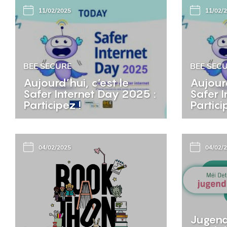
11/02/2025
11/02/
BEE SECURE
BEE SEC
Aujourd’hui, c’est le
Aujourd
Safer Internet Day 2025 :
Safer I
Participez !
Partici
04/02/2025
04/02/
Jugend