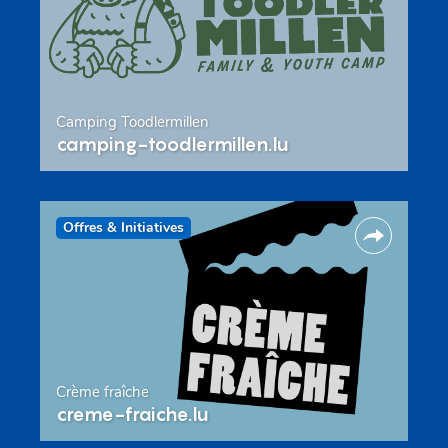
Camping Toodlermillen
camping-toodlermillen.lu
Offres & Initiatives
Crème fraîche
creme-fraiche.lu