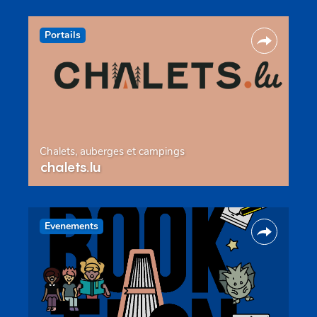
Portails
Chalets, auberges et campings
chalets.lu
Evenements