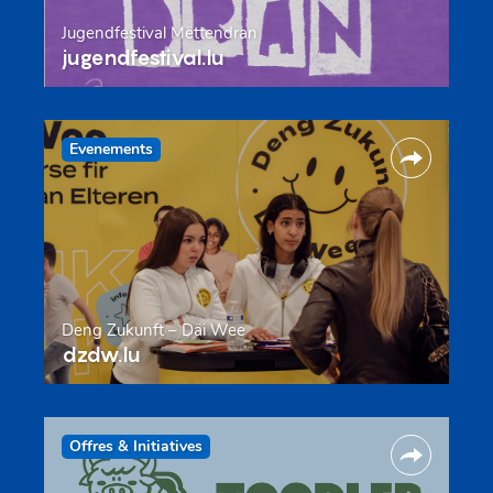
Jugendfestival Mëttendran
jugendfestival.lu
Evenements
Deng Zukunft – Däi Wee
dzdw.lu
Offres & Initiatives