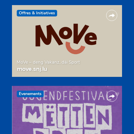
Offres & Initiatives
MoVe – deng Vakanz, däi Sport
move.snj.lu
Evenements