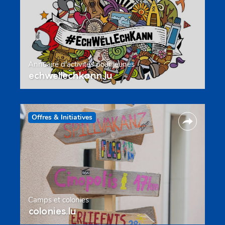
Annuaire d’activités pour jeunes
echwellechkann.lu
Offres & Initiatives
Camps et colonies
colonies.lu