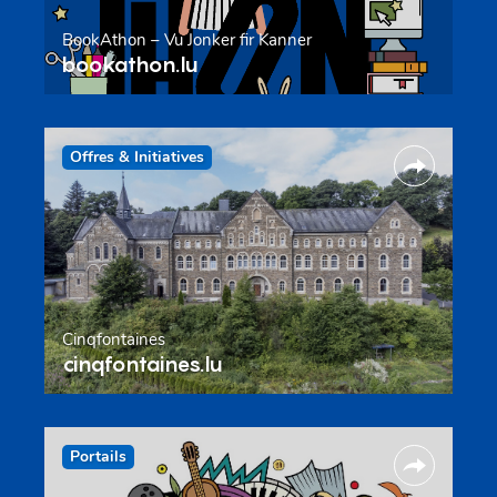
BookAthon – Vu Jonker fir Kanner
bookathon.lu
Offres & Initiatives
Cinqfontaines
cinqfontaines.lu
Portails