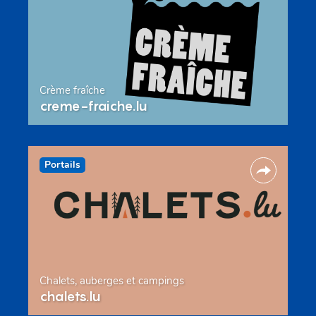
Crème fraîche
creme-fraiche.lu
Portails
Chalets, auberges et campings
chalets.lu