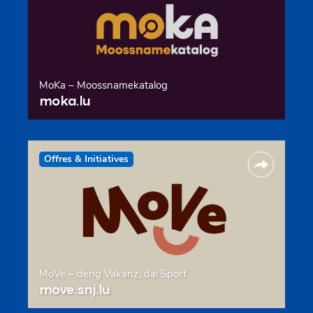
MoKa – Moossnamekatalog
moka.lu
Offres & Initiatives
MoVe – deng Vakanz, däi Sport
move.snj.lu