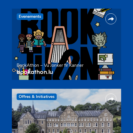
Evenements
BookAthon – Vu Jonker fir Kanner
bookathon.lu
Offres & Initiatives