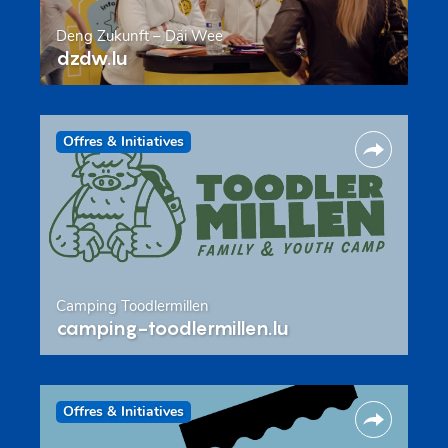
Deng Zukunft – Däi Wee
dzdw.lu
Offres & Initiatives
Camping Toodlermillen
camping-toodlermillen.lu
Offres & Initiatives