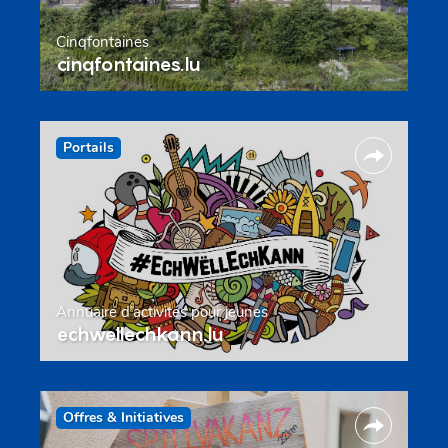
Cinqfontaines
cinqfontaines.lu
Portails
Annuaire d’activités pour jeunes
echwellechkann.lu
Offres & Initiatives