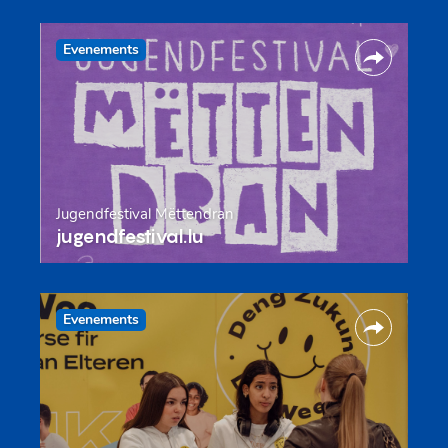
Evenements
Jugendfestival Mëttendran
jugendfestival.lu
Evenements