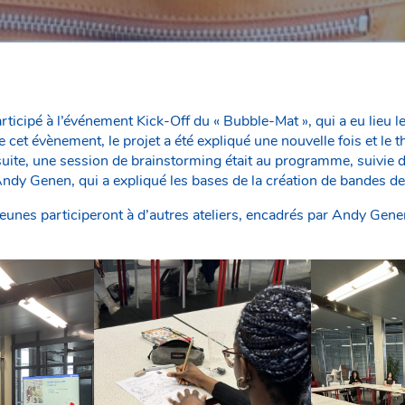
ticipé à l’événement Kick-Off du « Bubble-Mat », qui a eu lieu 
et évènement, le projet a été expliqué une nouvelle fois et le 
uite, une session de brainstorming était au programme, suivie d’
Andy Genen, qui a expliqué les bases de la création de bandes d
 jeunes participeront à d’autres ateliers, encadrés par Andy Genen,