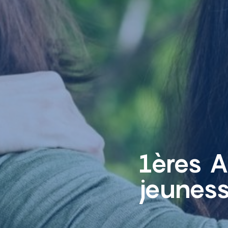
1ères A
jeunes