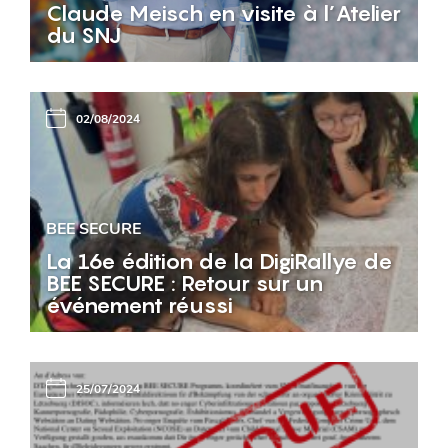
Claude Meisch en visite à l’Atelier
du SNJ
02/08/2024
BEE SECURE
La 16e édition de la DigiRallye de
BEE SECURE : Retour sur un
événement réussi
25/07/2024