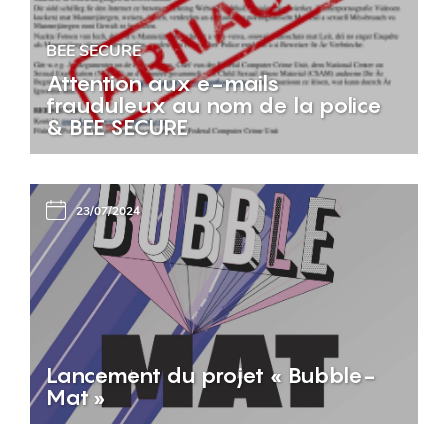
BEE SECURE
Attention aux e-mails
frauduleux au nom de la police
& BEE SECURE
23/07/2024
Lancement du projet « Bubble-
Mat »