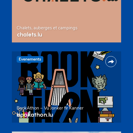
Chalets, auberges et campings
chalets.lu
Evenements
BookAthon – Vu Jonker fir Kanner
bookathon.lu