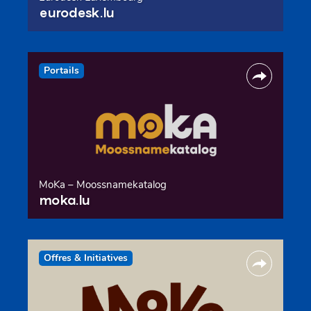
eurodesk.lu
Portails
MoKa – Moossnamekatalog
moka.lu
Offres & Initiatives