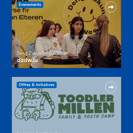
Evenements
Deng Zukunft – Däi Wee
dzdw.lu
Offres & Initiatives