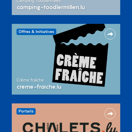
Camping Toodlermillen
camping-toodlermillen.lu
Offres & Initiatives
Crème fraîche
creme-fraiche.lu
Portails