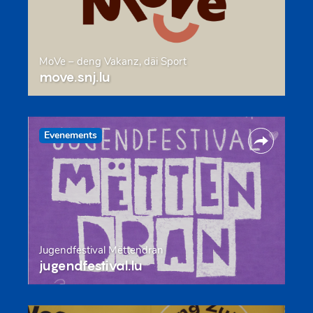
MoVe – deng Vakanz, däi Sport
move.snj.lu
Evenements
Jugendfestival Mëttendran
jugendfestival.lu