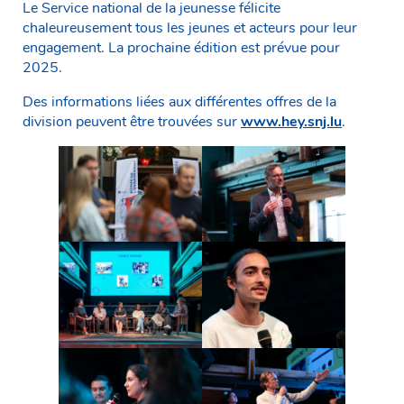
Le Service national de la jeunesse félicite
chaleureusement tous les jeunes et acteurs pour leur
engagement. La prochaine édition est prévue pour
2025.
Des informations liées aux différentes offres de la
division peuvent être trouvées sur
www.hey.snj.lu
.