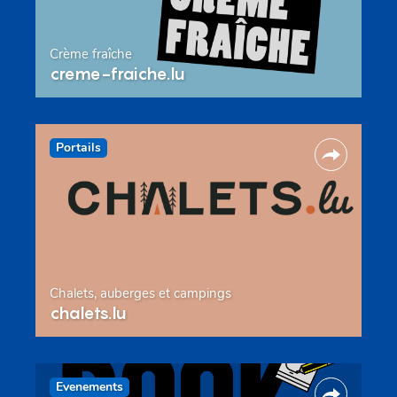
Crème fraîche
creme-fraiche.lu
Portails
Chalets, auberges et campings
chalets.lu
Evenements