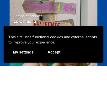
Camps et colonies
colonies.lu
This site uses functional cookies and external scripts
Evenements
to improve your experience.
My settings
Accept
Les meilleurs projets jeunesse
jugendprais.lu
Offres & Initiatives