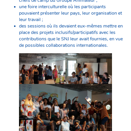
chefs de camp du Groupe Animateur ;
une foire interculturelle où les participants
pouvaient présenter leur pays, leur organisation et
leur travail ;
des sessions où ils devaient eux-mêmes mettre en
place des projets inclusifs/participatifs avec les
contributions que le SNJ leur avait fournies, en vue
de possibles collaborations internationales.