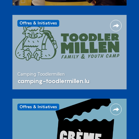
Offres & Initiatives
Camping Toodlermillen
camping-toodlermillen.lu
Offres & Initiatives