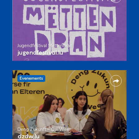
Jugendfestival Mëttendran
jugendfestival.lu
Evenements
Deng Zukunft – Däi Wee
dzdw.lu