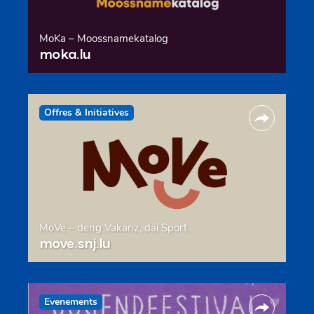
MoKa – Moossnamekatalog
moka.lu
Offres & Initiatives
MoVe – deng Vakanz, däi Sport
move.snj.lu
Evenements