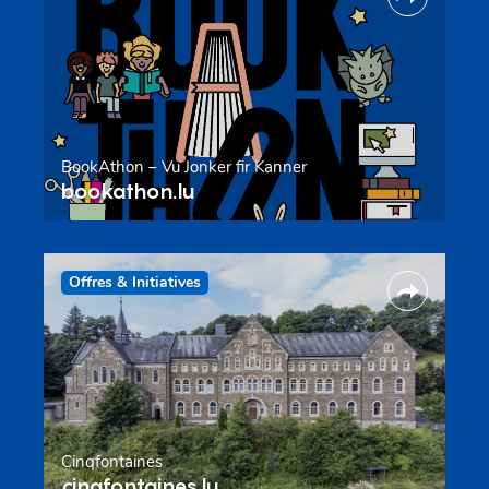
BookAthon – Vu Jonker fir Kanner
bookathon.lu
Offres & Initiatives
Cinqfontaines
cinqfontaines.lu