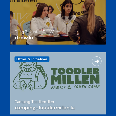
Deng Zukunft – Däi Wee
dzdw.lu
Offres & Initiatives
Camping Toodlermillen
camping-toodlermillen.lu