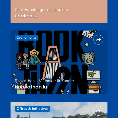
Chalets, auberges et campings
chalets.lu
Evenements
BookAthon – Vu Jonker fir Kanner
bookathon.lu
Offres & Initiatives