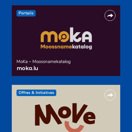
Portails
MoKa – Moossnamekatalog
moka.lu
Offres & Initiatives