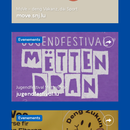
MoVe – deng Vakanz, däi Sport
move.snj.lu
Evenements
Jugendfestival Mëttendran
jugendfestival.lu
Evenements