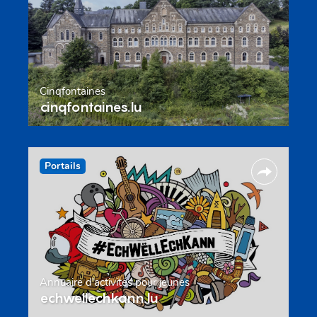
Cinqfontaines
cinqfontaines.lu
Portails
Annuaire d’activités pour jeunes
echwellechkann.lu