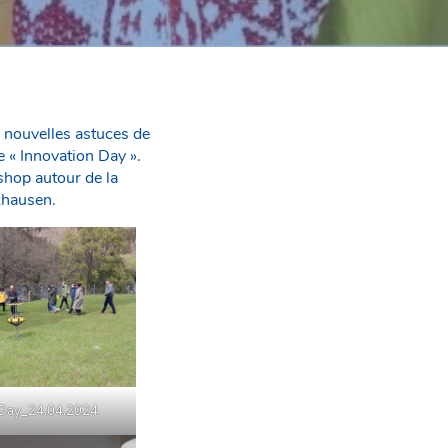
 nouvelles astuces de
e « Innovation Day ».
shop autour de la
zhausen.
 Day_24.04.2024