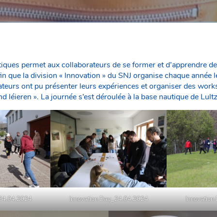
iques permet aux collaborateurs de se former et d’apprendre de
e fin que la division « Innovation » du SNJ organise chaque année l
rateurs ont pu présenter leurs expériences et organiser des work
 léieren ». La journée s’est déroulée à la base nautique de Lult
_24.04.2024
Innovation Day_24.04.2024
Innovation