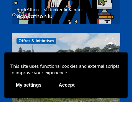
BookAthon – Vu Jonker fir Kanner
bookathon.lu
Offres & Initiatives
This site uses functional cookies and external scripts
to improve your experience.
My settings
Accept
Cinqfontaines
cinqfontaines.lu
Portails