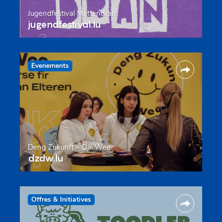
Jugendfestival Mëttendran
jugendfestival.lu
Evenements
Deng Zukunft – Däi Wee
dzdw.lu
Offres & Initiatives