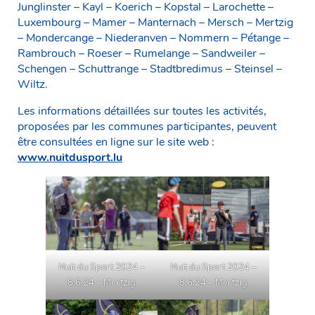
Junglinster – Kayl – Koerich – Kopstal – Larochette –
Luxembourg – Mamer – Manternach – Mersch – Mertzig
– Mondercange – Niederanven – Nommern – Pétange –
Rambrouch – Roeser – Rumelange – Sandweiler –
Schengen – Schuttrange – Stadtbredimus – Steinsel –
Wiltz.
Les informations détaillées sur toutes les activités,
proposées par les communes participantes, peuvent
être consultées en ligne sur le site web :
www.nuitdusport.lu
Nuit du Sport 2024 –
Nuit du Sport 2024 –
8.6.24 – Mertzig
8.6.24 – Mertzig