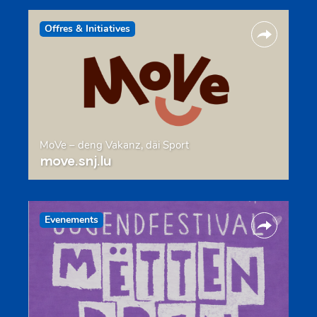
Offres & Initiatives
MoVe – deng Vakanz, däi Sport
move.snj.lu
Evenements