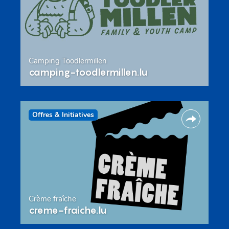
Camping Toodlermillen
camping-toodlermillen.lu
Offres & Initiatives
Crème fraîche
creme-fraiche.lu