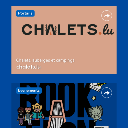
Portails
Chalets, auberges et campings
chalets.lu
Evenements