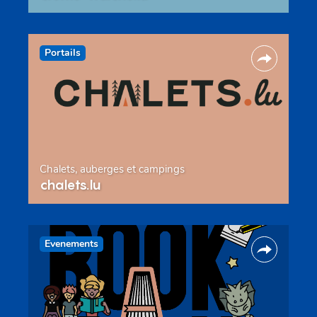
Portails
Chalets, auberges et campings
chalets.lu
Evenements