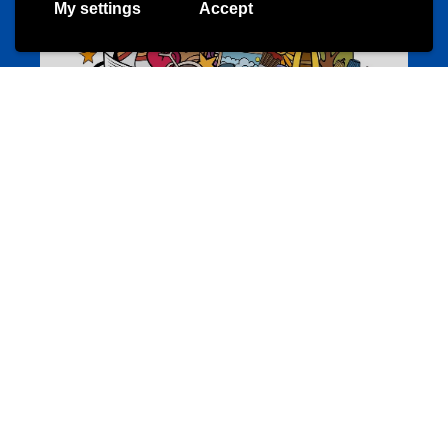
My settings
Accept
Annuaire d’activités pour jeunes
echwellechkann.lu
Offres & Initiatives
Camps et colonies
colonies.lu