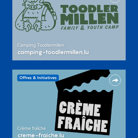
Camping Toodlermillen
camping-toodlermillen.lu
Offres & Initiatives
Crème fraîche
creme-fraiche.lu