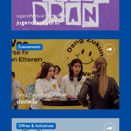
Jugendfestival Mëttendran
jugendfestival.lu
Evenements
Deng Zukunft – Däi Wee
dzdw.lu
Offres & Initiatives