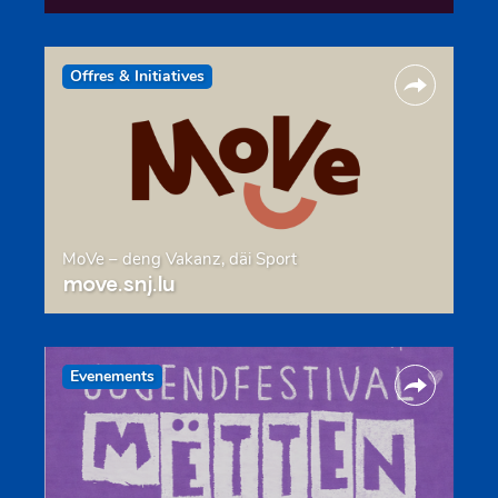
Offres & Initiatives
MoVe – deng Vakanz, däi Sport
move.snj.lu
Evenements