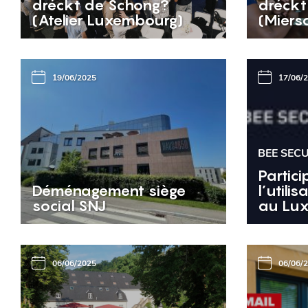
dréckt de Schong?
dréckt
(Atelier Luxembourg)
(Miers
19/06/2025
17/06/
BEE SEC
Partici
Déménagement siège
l’utili
social SNJ
au Lux
06/06/2025
06/06/