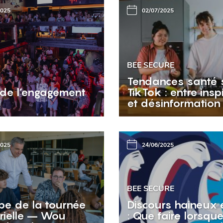
2025
02/07/2025
BEE SECURE
Tendances santé 
 de l’engagement
TikTok : entre insp
J
et désinformation
2025
24/06/2025
BEE SECURE
pe de la tournée
Discours haineux e
érielle – Wou
: Que faire lorsque