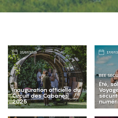
21/07/2025
17/07/
BEE SEC
Été, s
Inauguration officielle du
Voyage
Circuit des Cabanes
sécurit
2025
numér