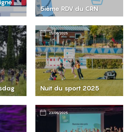
igne
5ième RDV du CRN
15/06/2025
isdag
Nuit du sport 2025
23/05/2025