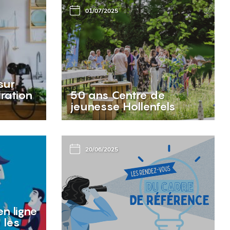
01/07/2025
sur
iration
50 ans Centre de
jeunesse Hollenfels
20/06/2025
n ligne
 les