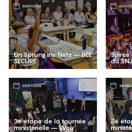
03/07/2025
03/07/
Ein Sprung ins Netz – BEE
Soirée
SECURE
du SN
01/07/2025
26/06/
3e étape de la tournée
2e éta
ministérielle – Wou
minist