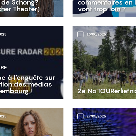
 de Schong?
commentaires en l
cher Theater)
vont trop loin ?
2025
16/06/2025
URE
pe à l’enquête sur
sation des médias
embourg !
2e NaTOURerliefn
2025
27/05/2025