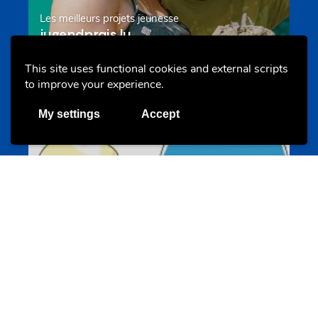
Les meilleurs projets jeunesse
jugendprais.lu
This site uses functional cookies and external scripts
to improve your experience.
Offres & Initiatives
My settings
Accept
Un projet de jeunes pour jeunes
s-team.lu
Portails