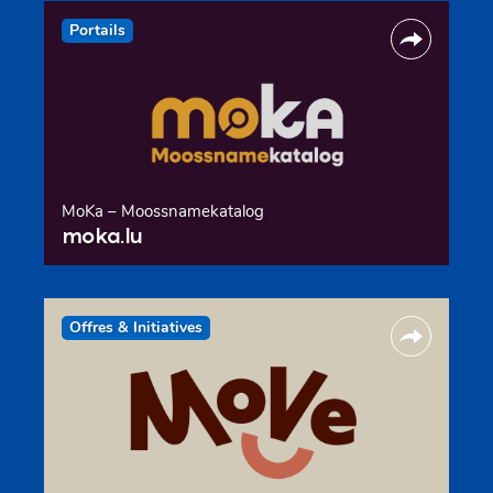
Portails
MoKa – Moossnamekatalog
moka.lu
Offres & Initiatives