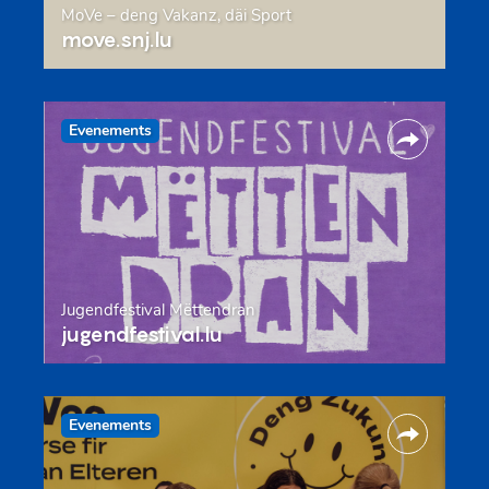
MoVe – deng Vakanz, däi Sport
move.snj.lu
Evenements
Jugendfestival Mëttendran
jugendfestival.lu
Evenements