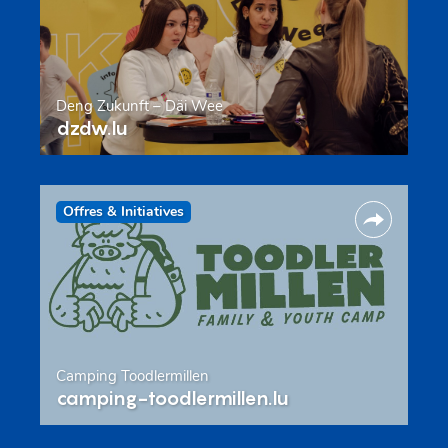
Deng Zukunft – Däi Wee
dzdw.lu
Offres & Initiatives
Camping Toodlermillen
camping-toodlermillen.lu