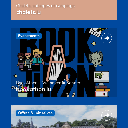
Chalets, auberges et campings
chalets.lu
Evenements
BookAthon – Vu Jonker fir Kanner
bookathon.lu
Offres & Initiatives