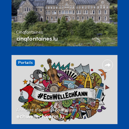
Cinqfontaines
cinqfontaines.lu
Portails
Annuaire d’activités pour jeunes
echwellechkann.lu