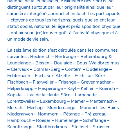
national de la jeunesse et le Ministère des Sports, se
distinguent surtout par leur originalité ainsi que leur
caractère intergénérationnel et inclusif. Les participants
– citoyens de tous les horizons, quels que soient leur
statut social, nationalité, âge et prédisposition physique
– ont ainsi pu (re)trouver goût à l’activité physique et à
un mode de vie sain.
La seizième édition s’est déroulée dans les communes
suivantes : Beckerich – Bertrange – Bettembourg &
Leudelange – Bissen – Boulaide – Bous-Waldbredimus
– Clervaux – Colmar-Berg – Contern – Dudelange –
Echternach – Esch-sur-Alzette – Esch-sur-Sûre –
Fischbach – Flaxweiler – Frisange – Grevenmacher –
Helperknapp – Hesperange – Kayl – Kehlen – Koerich –
Kopstal – Lac de la Haute-Sûre – Larochette –
Lorentzweiler – Luxembourg – Mamer – Manternach –
Mersch – Mertzig – Mondercange – Mondorf-les-Bains –
Niederanven – Nommern – Pétange – Préizerdaul –
Rambrouch – Roeser – Rumelange – Schifflange –
Schuttrange – Stadtbredimus – Steinsel – Strassen –