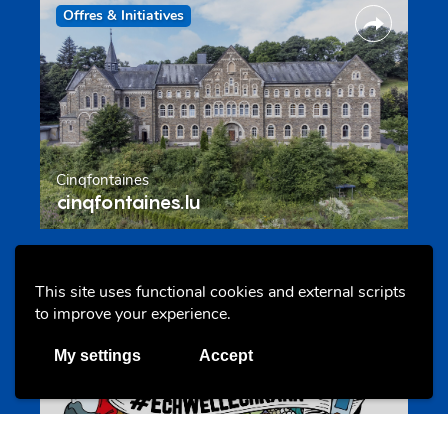
Offres & Initiatives
Cinqfontaines
cinqfontaines.lu
Portails
This site uses functional cookies and external scripts
to improve your experience.
My settings
Accept