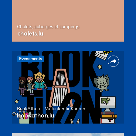
Chalets, auberges et campings
chalets.lu
Evenements
BookAthon – Vu Jonker fir Kanner
bookathon.lu