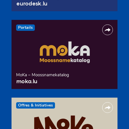
eurodesk.lu
Portails
MoKa – Moossnamekatalog
moka.lu
Offres & Initiatives