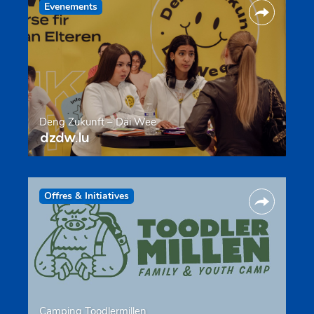
Evenements
Deng Zukunft – Däi Wee
dzdw.lu
Offres & Initiatives
Camping Toodlermillen