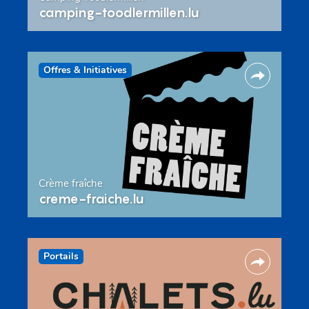
camping-toodlermillen.lu
Offres & Initiatives
Crème fraîche
creme-fraiche.lu
Portails