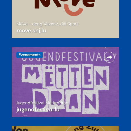
MoVe – deng Vakanz, däi Sport
move.snj.lu
Evenements
Jugendfestival Mëttendran
jugendfestival.lu