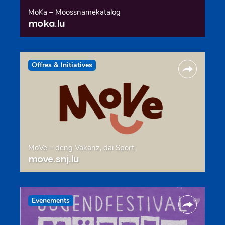
MoKa – Moossnamekatalog
moka.lu
Offres & Initiatives
MoVe – deng Vakanz, däi Sport
move.snj.lu
Evenements