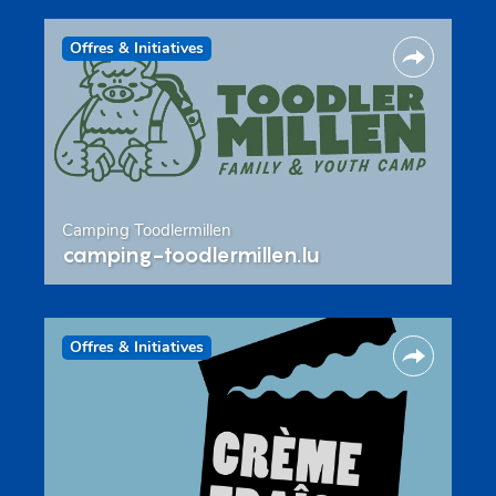
Offres & Initiatives
Camping Toodlermillen
camping-toodlermillen.lu
Offres & Initiatives