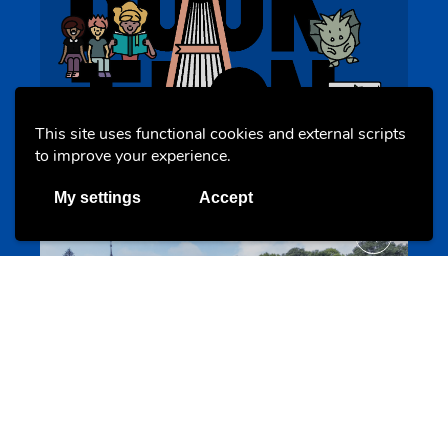
BookAthon – Vu Jonker fir Kanner
This site uses functional cookies and external scripts
bookathon.lu
to improve your experience.
My settings
Accept
Offres & Initiatives
Cinqfontaines
cinqfontaines.lu