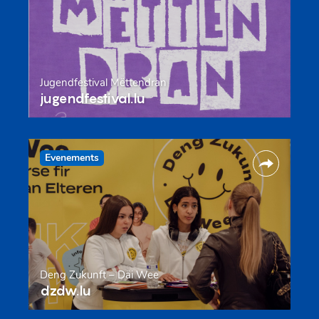
Jugendfestival Mëttendran
jugendfestival.lu
Evenements
Deng Zukunft – Däi Wee
dzdw.lu