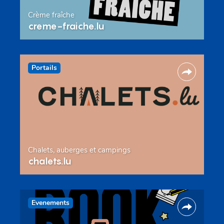
Crème fraîche
creme-fraiche.lu
Portails
Chalets, auberges et campings
chalets.lu
Evenements