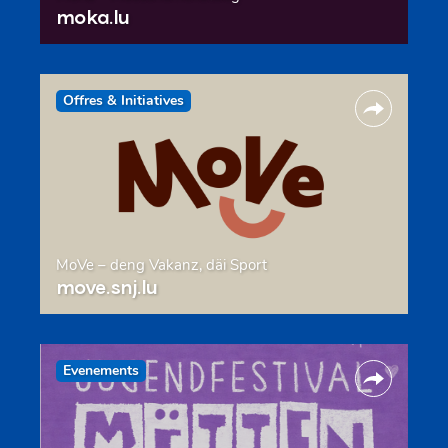
moka.lu
Offres & Initiatives
MoVe – deng Vakanz, däi Sport
move.snj.lu
Evenements