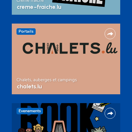
Crème fraîche
creme-fraiche.lu
Portails
Chalets, auberges et campings
chalets.lu
Evenements