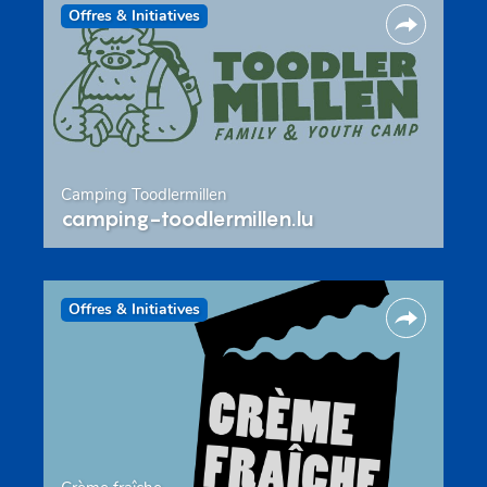
Offres & Initiatives
Camping Toodlermillen
camping-toodlermillen.lu
Offres & Initiatives