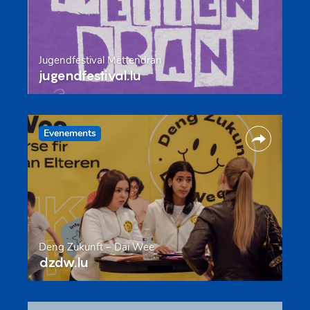
Jugendfestival Mëttendran
jugendfestival.lu
Evenements
Deng Zukunft – Däi Wee
dzdw.lu