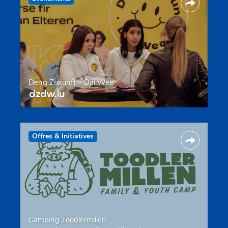
Deng Zukunft – Däi Wee
dzdw.lu
Offres & Initiatives
Camping Toodlermillen