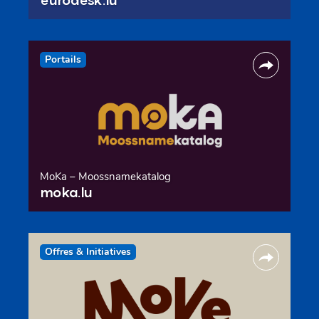
Portails
MoKa – Moossnamekatalog
moka.lu
Offres & Initiatives