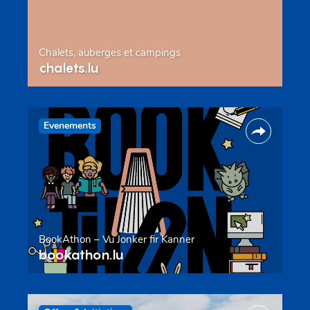
Chalets, auberges et campings
chalets.lu
Evenements
BookAthon – Vu Jonker fir Kanner
bookathon.lu