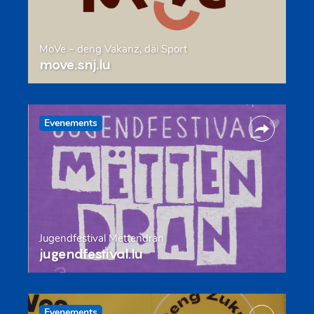
MoVe – deng Vakanz, däi Sport
move.snj.lu
Evenements
Jugendfestival Mëttendran
jugendfestival.lu
Evenements