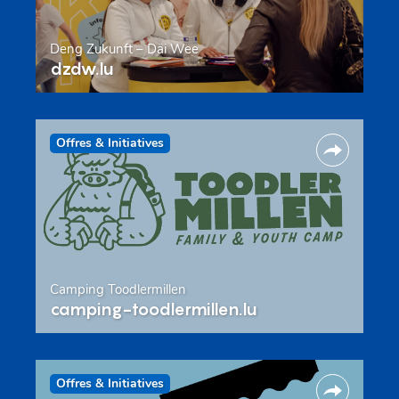
Deng Zukunft – Däi Wee
dzdw.lu
Offres & Initiatives
Camping Toodlermillen
camping-toodlermillen.lu
Offres & Initiatives