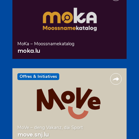
MoKa – Moossnamekatalog
moka.lu
Offres & Initiatives
MoVe – deng Vakanz, däi Sport
move.snj.lu