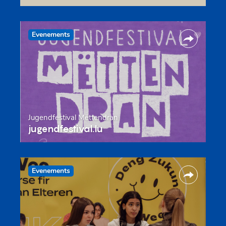
Evenements
Jugendfestival Mëttendran
jugendfestival.lu
Evenements