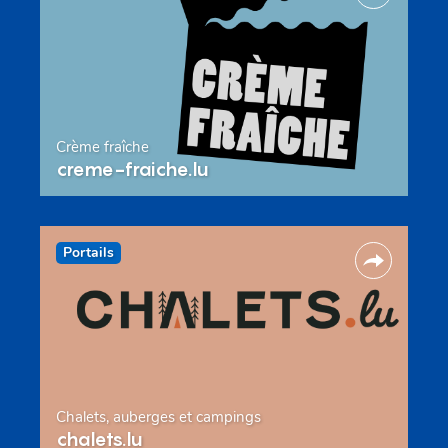
Crème fraîche
creme-fraiche.lu
Portails
Chalets, auberges et campings
chalets.lu