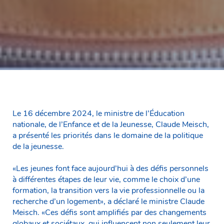
Le 16 décembre 2024, le ministre de l’Éducation
nationale, de l’Enfance et de la Jeunesse, Claude Meisch,
a présenté les priorités dans le domaine de la politique
de la jeunesse.
«Les jeunes font face aujourd’hui à des défis personnels
à différentes étapes de leur vie, comme le choix d’une
formation, la transition vers la vie professionnelle ou la
recherche d’un logement», a déclaré le ministre Claude
Meisch. «Ces défis sont amplifiés par des changements
globaux et sociétaux, qui influencent non seulement leur