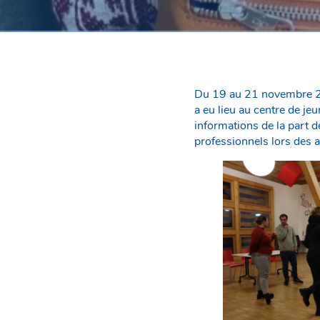
Du 19 au 21 novembre 20
a eu lieu au centre de je
informations de la part d
professionnels lors des at