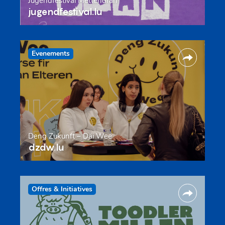
Jugendfestival Mëttendran
jugendfestival.lu
Evenements
Deng Zukunft – Däi Wee
dzdw.lu
Offres & Initiatives