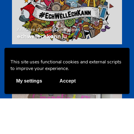
Annuaire d’activités pour jeunes
echwellechkann.lu
Offres & Initiatives
This site uses functional cookies and external scripts
to improve your experience.
My settings
Accept
Camps et colonies
colonies.lu