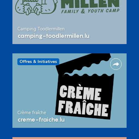
Camping Toodlermillen
camping-toodlermillen.lu
Offres & Initiatives
Crème fraîche
creme-fraiche.lu