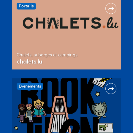
Portails
Chalets, auberges et campings
chalets.lu
Evenements