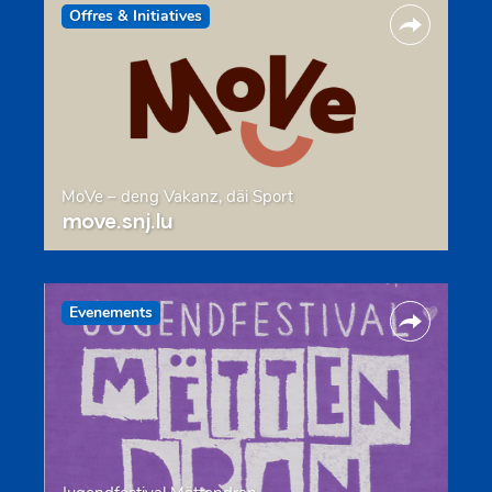
Offres & Initiatives
MoVe – deng Vakanz, däi Sport
move.snj.lu
Evenements