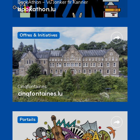
BookAthon – Vu Jonker fir Kanner
bookathon.lu
Offres & Initiatives
Cinqfontaines
cinqfontaines.lu
Portails