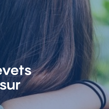
evets
sur