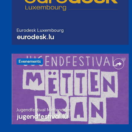
Eurodesk Luxembourg
eurodesk.lu
Evenements
Jugendfestival Mëttendran
jugendfestival.lu