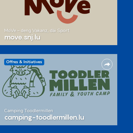
MoVe – deng Vakanz, däi Sport
move.snj.lu
Offres & Initiatives
Camping Toodlermillen
camping-toodlermillen.lu