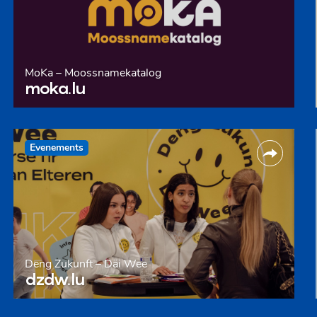
MoKa – Moossnamekatalog
moka.lu
Evenements
Deng Zukunft – Däi Wee
dzdw.lu