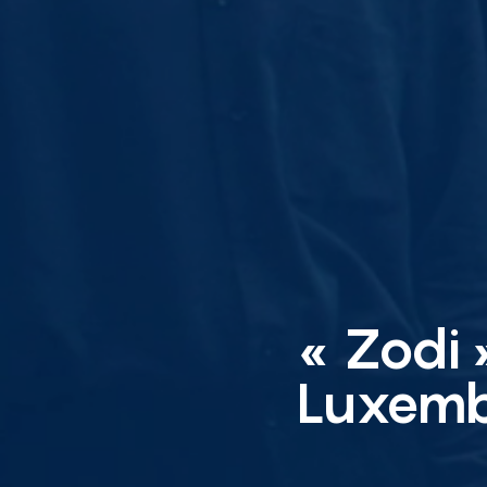
« Zodi 
Luxembo