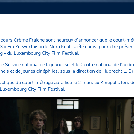
cours Crème Fraîche sont heureux d’annoncer que le court-métra
« Ein Zerwürfnis » de Nora Kehli, a été choisi pour être présent
 » du Luxembourg City Film Festival.
le Service national de la jeunesse et le Centre national de l’audio
els et de jeunes cinéphiles, sous la direction de Hubrecht L. Br
ublique du court-métrage aura lieu le 2 mars au Kinepolis lors
 Luxembourg City Film Festival.