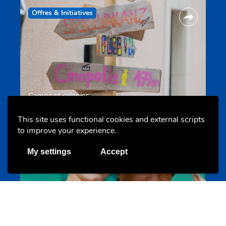
Offres & Initiatives
Camps et colonies
colonies.lu
This site uses functional cookies and external scripts
to improve your experience.
Evenements
My settings
Accept