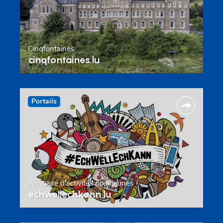
Cinqfontaines
cinqfontaines.lu
Portails
Annuaire d’activités pour jeunes
echwellechkann.lu