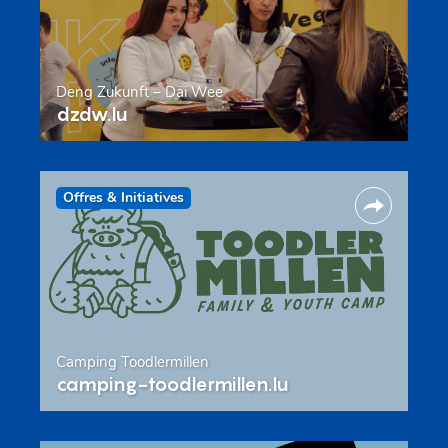
Deng Zukunft – Däi Wee
dzdw.lu
Offres & Initiatives
Camping Toodlermillen
camping-toodlermillen.lu