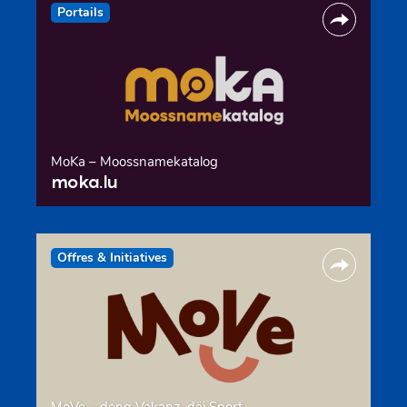
Portails
MoKa – Moossnamekatalog
moka.lu
Offres & Initiatives
MoVe – deng Vakanz, däi Sport