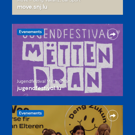
move.snj.lu
Evenements
Jugendfestival Mëttendran
jugendfestival.lu
Evenements