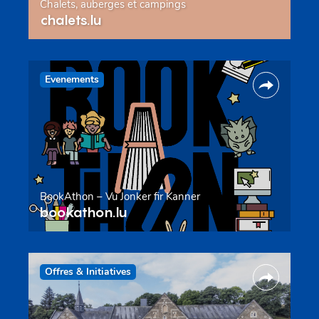
Chalets, auberges et campings
chalets.lu
Evenements
BookAthon – Vu Jonker fir Kanner
bookathon.lu
Offres & Initiatives