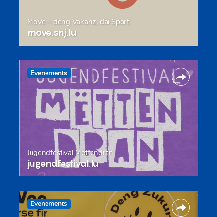
MoVe – deng Vakanz, däi Sport
move.snj.lu
Evenements
Jugendfestival Mëttendran
jugendfestival.lu
Evenements