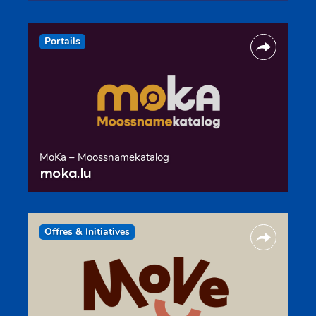
Portails
MoKa – Moossnamekatalog
moka.lu
Offres & Initiatives