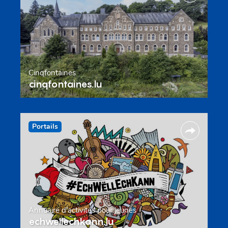
Cinqfontaines
cinqfontaines.lu
Portails
Annuaire d’activités pour jeunes
echwellechkann.lu