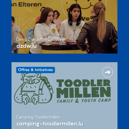
Deng Zukunft – Däi Wee
dzdw.lu
Offres & Initiatives
Camping Toodlermillen
camping-toodlermillen.lu