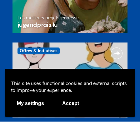
Les meilleurs projets jeunesse
jugendprais.lu
Offres & Initiatives
This site uses functional cookies and external scripts
to improve your experience.
Un projet de jeunes pour jeunes
My settings
Accept
s-team.lu
Portails