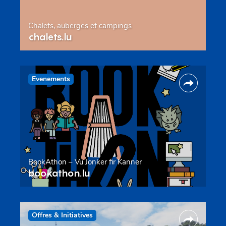
Chalets, auberges et campings
chalets.lu
Evenements
BookAthon – Vu Jonker fir Kanner
bookathon.lu
Offres & Initiatives