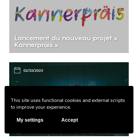
Lancement du nouveau projet «
Kannerpräis »
02/10/2023
This site uses functional cookies and external scripts
to improve your experience.
BEE SECURE
Les challenges, des défis risqués
My settings
Accept
sur Internet