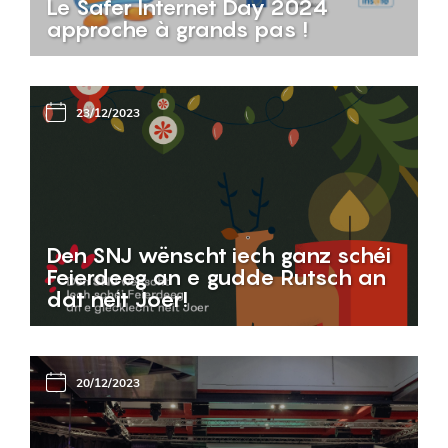
Le Safer Internet Day 2024
approche à grands pas !
23/12/2023
Den SNJ wënscht iech ganz schéi
Feierdeeg an e gudde Rutsch an
dat neit Joer!
20/12/2023