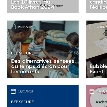
Les 10 livres du
candid
BookAthon 2024
l’éditi
29/01/2025
28/01/
BEE SECURE
Des alternatives sensées
au temps d’écran pour
Bubble
les enfants
Event
15/01/2025
09/01/
BEE SECURE