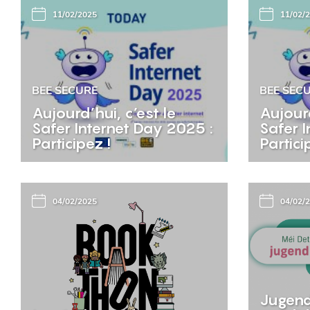
11/02/2025
11/02/
BEE SECURE
BEE SEC
Aujourd’hui, c’est le
Aujourd
Safer Internet Day 2025 :
Safer I
Participez !
Partici
04/02/2025
04/02/
Jugend