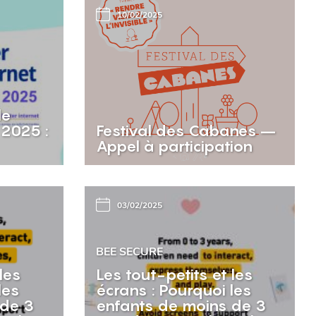
10/02/2025
le
 2025 :
Festival des Cabanes –
Appel à participation
03/02/2025
BEE SECURE
les
Les tout-petits et les
les
écrans : Pourquoi les
 de 3
enfants de moins de 3