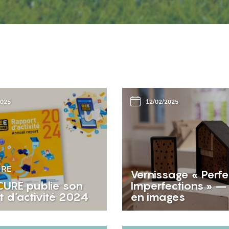
2025
12/02/2025
URE
Vernissage « Perfe
CURE publie son
Imperfections » –
t d’activité 2024
en images