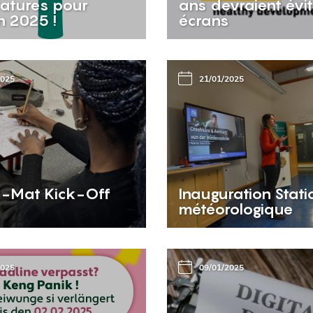
atures pour
ans devraient évit
on 2025 !
écrans
2025
21/01/2025
-Mat Kick-Off
Inauguration Stati
météorologique
2025
09/01/2025