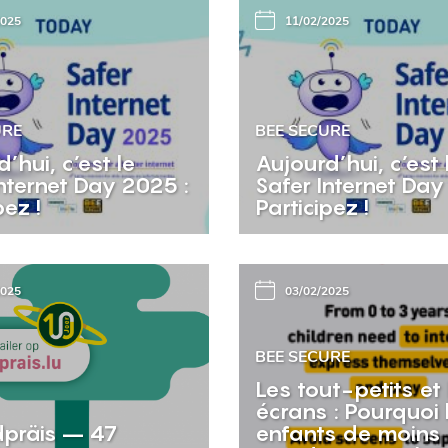
2025
11/02/2025
URE
BEE SECURE
’hui, c’est le
Aujourd’hui, c’est 
nternet Day 2025 :
Safer Internet Day
pez !
Participez !
2025
03/02/2025
BEE SECURE
Les tout-petits et 
écrans : Pourquoi 
präis – 47
enfants de moins