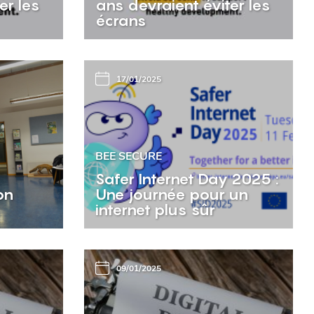
er les
ans devraient éviter les
écrans
17/01/2025
BEE SECURE
Safer Internet Day 2025 :
on
Une journée pour un
internet plus sûr
09/01/2025