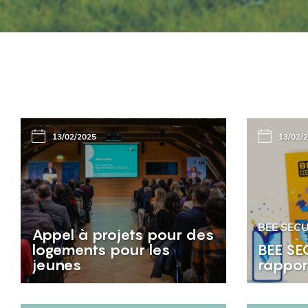
13/02/2025
13/02/
BEE SEC
Appel à projets pour des
logements pour les
BEE SE
jeunes
rappor