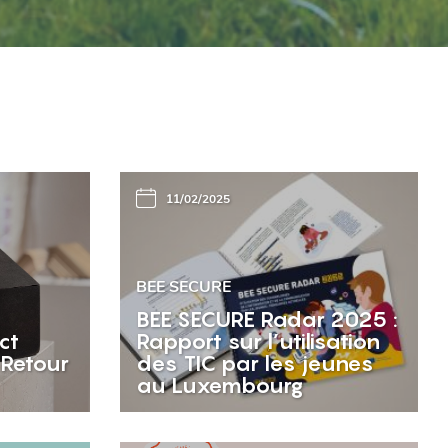
11/02/2025
BEE SECURE
BEE SECURE Radar 2025 :
ct
Rapport sur l’utilisation
 Retour
des TIC par les jeunes
au Luxembourg