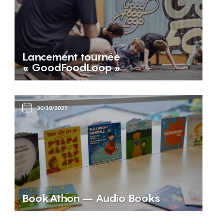
Lancement tournée
« GoodFoodLoop »
30/10/2025
BookAthon – Audio Books