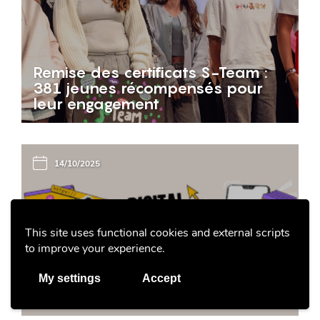
Remise des certificats S-Team :
381 jeunes récompensés pour
leur engagement
14/10/2025
This site uses functional cookies and external scripts
BEE SECURE
to improve your experience.
BEE SECURE recherche des jeunes
pour le groupe DIGITAL
My settings
Accept
AMBASSADORS