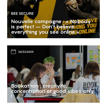
BEE SECURE
Nouvelle campagne : « Nobody
is perfect – Don’t believe
everything you see online »
10/11/2025
Bookathon : créativité,
concentration et good vibes only
!