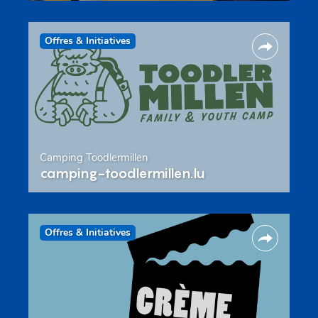
Offres & Initiatives
Camping Toodlermillen
camping-toodlermillen.lu
Offres & Initiatives