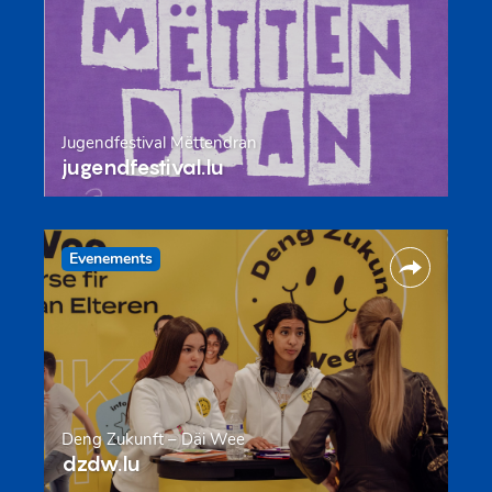
Jugendfestival Mëttendran
jugendfestival.lu
Evenements
Deng Zukunft – Däi Wee
dzdw.lu