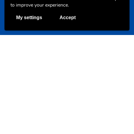
to improve your experience.
Camps et colonies
My settings
Accept
colonies.lu
Evenements
Les meilleurs projets jeunesse
jugendprais.lu
Offres & Initiatives