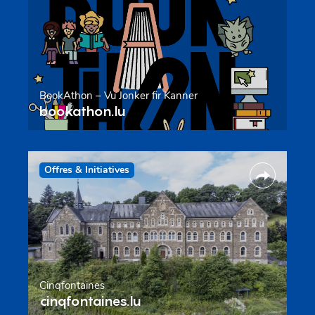
BookAthon – Vu Jonker fir Kanner
bookathon.lu
Offres & Initiatives
Cinqfontaines
cinqfontaines.lu