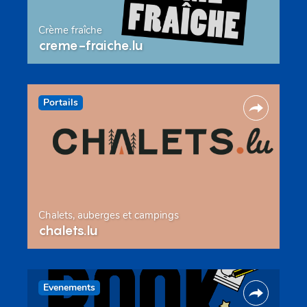
Crème fraîche
creme-fraiche.lu
Portails
Chalets, auberges et campings
chalets.lu
Evenements