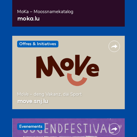
MoKa – Moossnamekatalog
moka.lu
Offres & Initiatives
MoVe – deng Vakanz, däi Sport
move.snj.lu
Evenements