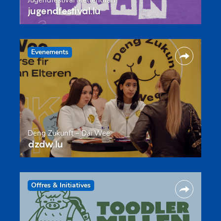
jugendfestival.lu
Evenements
Deng Zukunft – Däi Wee
dzdw.lu
Offres & Initiatives