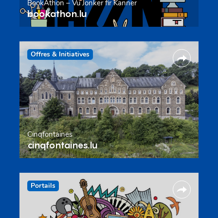
BookAthon – Vu Jonker fir Kanner
bookathon.lu
Offres & Initiatives
Cinqfontaines
cinqfontaines.lu
Portails