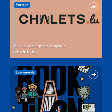
Portails
Chalets, auberges et campings
chalets.lu
Evenements