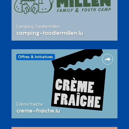
Camping Toodlermillen
camping-toodlermillen.lu
Offres & Initiatives
Crème fraîche
creme-fraiche.lu