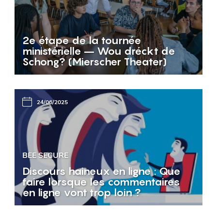
2e étape de la tournée
ministérielle – Wou dréckt de
Schong? (Mierscher Theater)
24/06/2025
BEE SECURE
Discours haineux en ligne : Que
faire lorsque les commentaires
en ligne vont trop loin ?