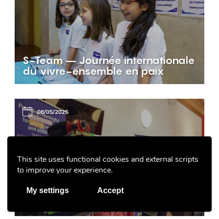
S-Team – Journée internationale
du vivre-ensemble en paix
08/05/2025
This site uses functional cookies and external scripts
Plateforme du label de qualité
to improve your experience.
pour les centres de jeunesse du
Conseil de l’Europe (06. et
My settings
Accept
07.05.2025)