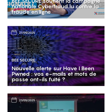
BEE SECURE soutient la campagne
nationale Cyberfraud.lu contre la
fraude en ligne
27/05/2025
BEE SECURE
Nouvelle alerte sur Have I Been
Pwned : vos e-mails et mots de
passe ont-ils fuité ?
23/05/2025