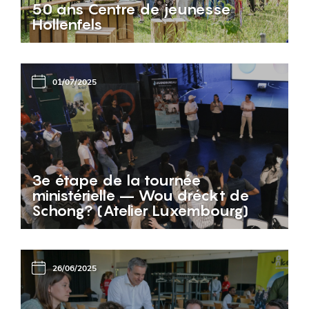
50 ans Centre de jeunesse
Hollenfels
01/07/2025
3e étape de la tournée
ministérielle – Wou dréckt de
Schong? (Atelier Luxembourg)
26/06/2025