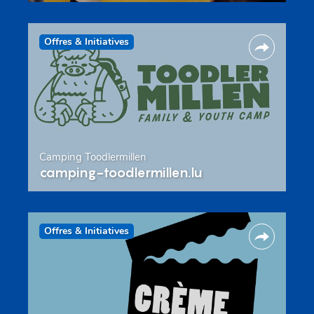
Offres & Initiatives
Camping Toodlermillen
camping-toodlermillen.lu
Offres & Initiatives