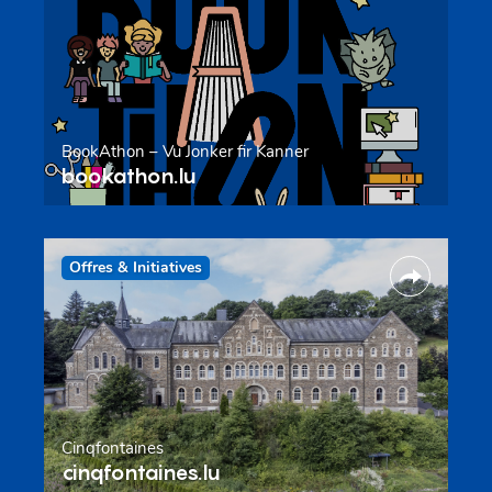
BookAthon – Vu Jonker fir Kanner
bookathon.lu
Offres & Initiatives
Cinqfontaines
cinqfontaines.lu