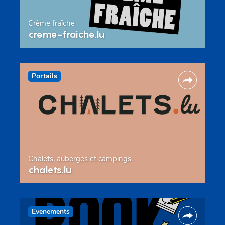
Crème fraîche
creme-fraiche.lu
Portails
Chalets, auberges et campings
chalets.lu
Evenements