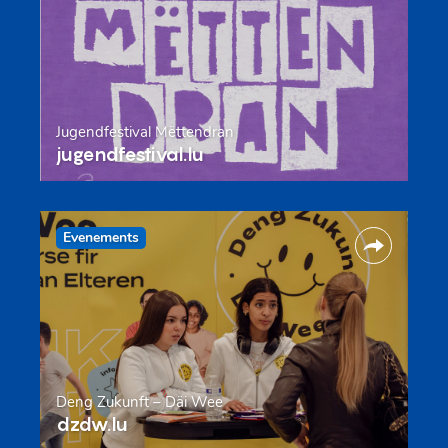
Jugendfestival Mëttendran
jugendfestival.lu
Evenements
Deng Zukunft – Däi Wee
dzdw.lu