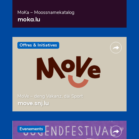
MoKa – Moossnamekatalog
moka.lu
Offres & Initiatives
MoVe – deng Vakanz, däi Sport
move.snj.lu
Evenements