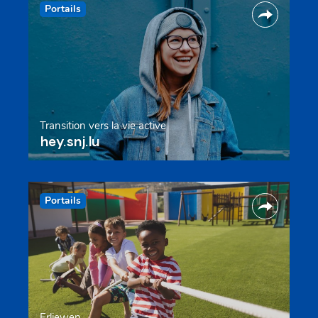
Portails
Transition vers la vie active
hey.snj.lu
Portails
Erliewen