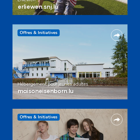
erliewen.snj.lu
Offres & Initiatives
Hébergement pour jeunes adultes
maisoneisenborn.lu
Offres & Initiatives