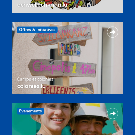
echwellechkann.lu
Offres & Initiatives
Camps et colonies
colonies.lu
Evenements