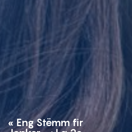
« Eng Stëmm fir