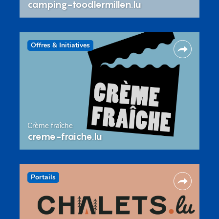
camping-toodlermillen.lu
Offres & Initiatives
Crème fraîche
creme-fraiche.lu
Portails