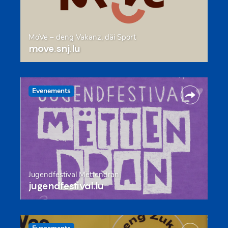
MoVe – deng Vakanz, däi Sport
move.snj.lu
Evenements
Jugendfestival Mëttendran
jugendfestival.lu