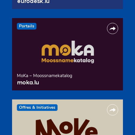
eurodesk.lu
Portails
MoKa – Moossnamekatalog
moka.lu
Offres & Initiatives