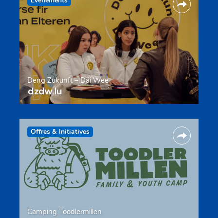
Evenements
Deng Zukunft – Däi Wee
dzdw.lu
Offres & Initiatives
Camping Toodlermillen