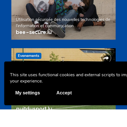
Utilisation sécurisée des nouvelles technologies de
l’information et communication
bee-secure.lu
Evenements
This site uses functional cookies and external scripts to i
your experience.
My settings
Accept
Nuit du sport – Gesond iessen, méi beweegen
nuitdusport.lu