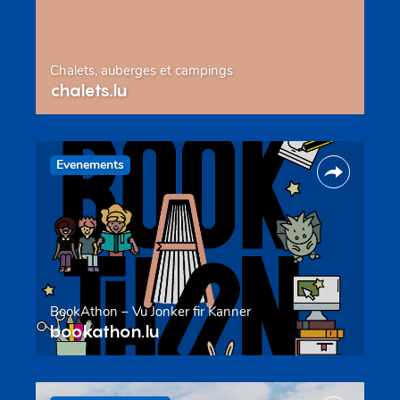
Chalets, auberges et campings
chalets.lu
Evenements
BookAthon – Vu Jonker fir Kanner
bookathon.lu