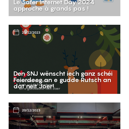
Le Safer Internet Day 2024
approche à grands pas !
23/12/2023
Den SNJ wënscht iech ganz schéi
Feierdeeg an e gudde Rutsch an
dat neit Joer!
20/12/2023