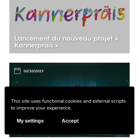
Lancement du nouveau projet «
Kannerpräis »
02/10/2023
This site uses functional cookies and external scripts
to improve your experience.
BEE SECURE
Les challenges, des défis risqués
My settings
Accept
sur Internet