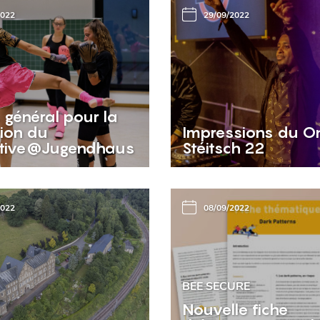
2022
29/09/2022
 général pour la
tion du
Impressions du O
tive@Jugendhaus
Stéitsch 22
2022
08/09/2022
BEE SECURE
Nouvelle fiche