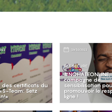
2022
19/10/2022
BEE SECURE
#NOHATEONLINE, 
campagne de
 des certificats du
sensibilisation po
 «S-Team: Setz
promouvoir le res
n!»
ligne !