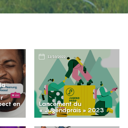
12/10/2022
la
ur
pect en
Lancement du
« Jugendpräis » 2023