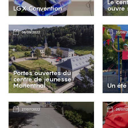
Le cen
LGX Convention
ouvre 
06/09/2022
31/08/
Portes ouvertes du
centre de jeunesse
Marienthal
Un été
27/07/2022
26/07/