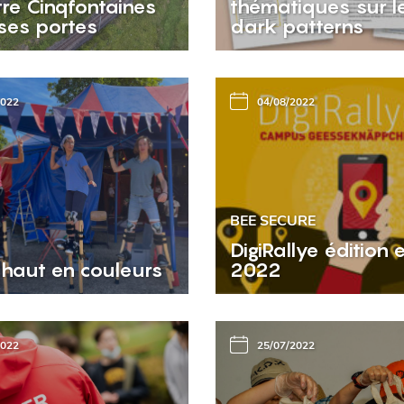
tre Cinqfontaines
thématiques sur l
ses portes
dark patterns
2022
04/08/2022
BEE SECURE
DigiRallye édition 
 haut en couleurs
2022
2022
25/07/2022