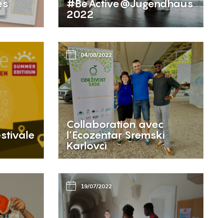
es
#BeActive@Jugendhaus
2022
04/08/2022
Collaboration avec
estivale
l’Ecozentar Sremski
Karlovci
19/07/2022