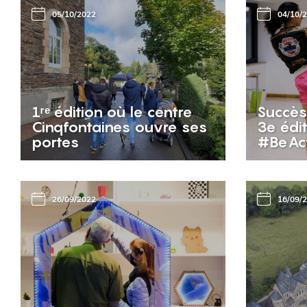
05/10/2022
04/10/
1ʳᵉ édition où le centre
Succès
Cinqfontaines ouvre ses
3e édi
portes
#BeAc
26/09/2022
16/09/