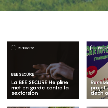
21/10/2022
19/10/
BEE SECURE
La BEE SECURE Helpline
Remise
met en garde contre la
projet
sextorsion
dech a