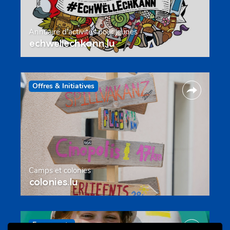
Annuaire d’activités pour jeunes
echwellechkann.lu
Offres & Initiatives
Camps et colonies
colonies.lu
Evenements