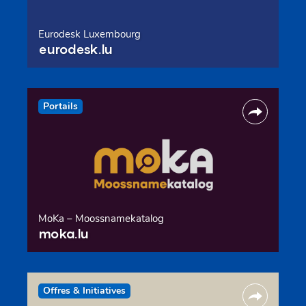
Eurodesk Luxembourg
eurodesk.lu
Portails
MoKa – Moossnamekatalog
moka.lu
Offres & Initiatives