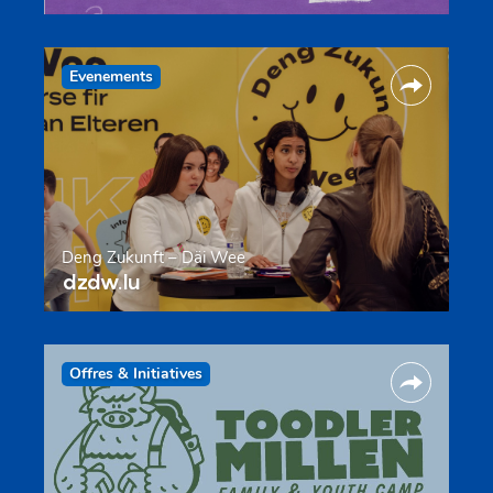
Evenements
Deng Zukunft – Däi Wee
dzdw.lu
Offres & Initiatives