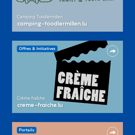
Camping Toodlermillen
camping-toodlermillen.lu
Offres & Initiatives
Crème fraîche
creme-fraiche.lu
Portails