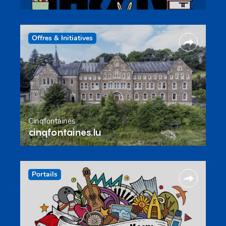
Offres & Initiatives
Cinqfontaines
cinqfontaines.lu
Portails