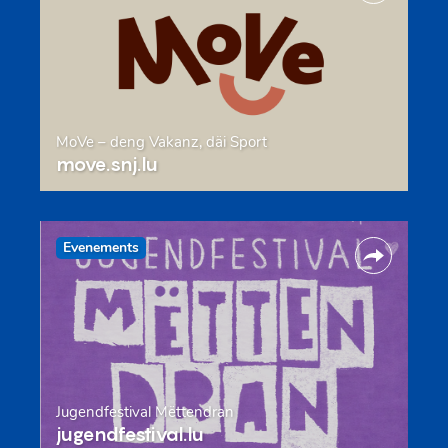
MoVe – deng Vakanz, däi Sport
move.snj.lu
Evenements
Jugendfestival Mëttendran
jugendfestival.lu