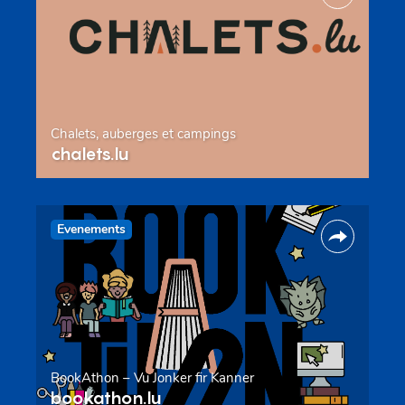
Chalets, auberges et campings
chalets.lu
Evenements
BookAthon – Vu Jonker fir Kanner
bookathon.lu