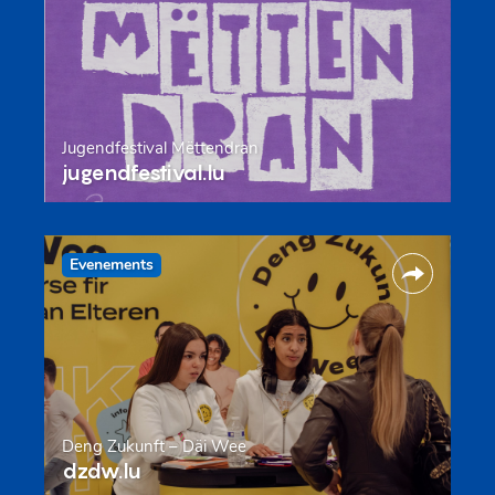
Jugendfestival Mëttendran
jugendfestival.lu
Evenements
Deng Zukunft – Däi Wee
dzdw.lu