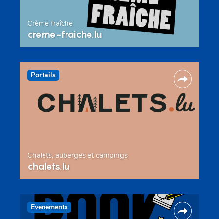
Crème fraîche
creme-fraiche.lu
Portails
Chalets, auberges et campings
chalets.lu
Evenements