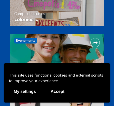
Camps et colonies
colonies.lu
Evenements
This site uses functional cookies and external scripts
to improve your experience.
Les meilleurs projets jeunesse
jugendprais.lu
My settings
Accept
Offres & Initiatives