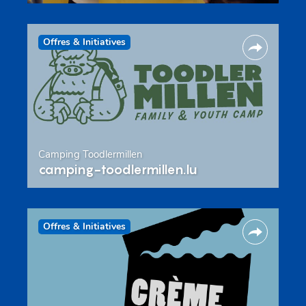
Offres & Initiatives
Camping Toodlermillen
camping-toodlermillen.lu
Offres & Initiatives