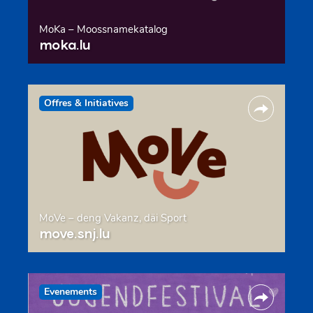
MoKa – Moossnamekatalog
moka.lu
Offres & Initiatives
MoVe – deng Vakanz, däi Sport
move.snj.lu
Evenements