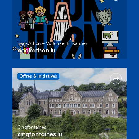
BookAthon – Vu Jonker fir Kanner
bookathon.lu
Offres & Initiatives
Cinqfontaines
cinqfontaines.lu