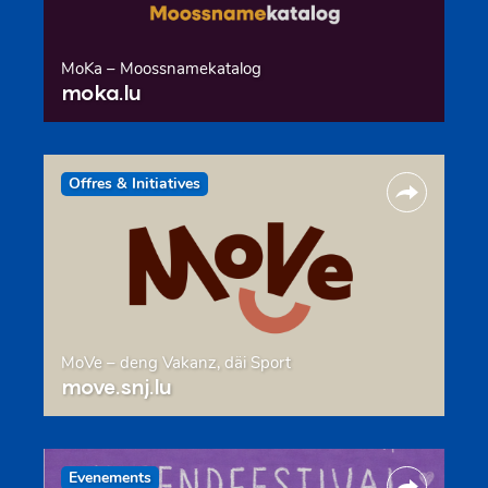
MoKa – Moossnamekatalog
moka.lu
Offres & Initiatives
MoVe – deng Vakanz, däi Sport
move.snj.lu
Evenements