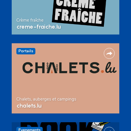
Crème fraîche
creme-fraiche.lu
Portails
Chalets, auberges et campings
chalets.lu
Evenements