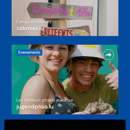
Camps et colonies
colonies.lu
Evenements
Les meilleurs projets jeunesse
jugendprais.lu