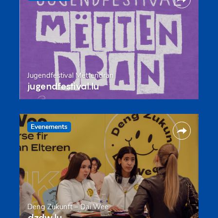
Jugendfestival Mëttendran
jugendfestival.lu
Evenements
Deng Zukunft – Däi Wee
dzdw.lu