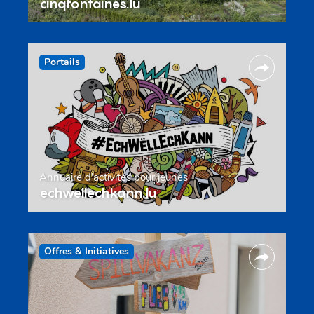
cinqfontaines.lu
Portails
Annuaire d’activités pour jeunes
echwellechkann.lu
Offres & Initiatives