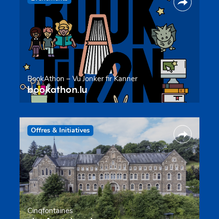
BookAthon – Vu Jonker fir Kanner
bookathon.lu
Offres & Initiatives
Cinqfontaines