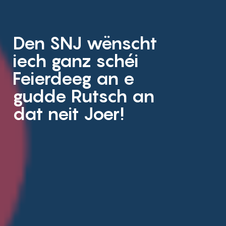
Den SNJ wënscht
iech ganz schéi
Feierdeeg an e
gudde Rutsch an
dat neit Joer!