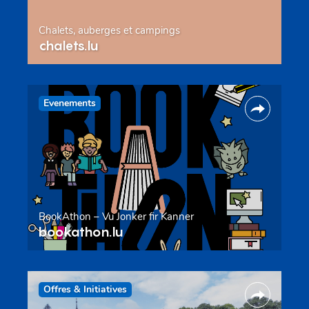
Chalets, auberges et campings
chalets.lu
Evenements
BookAthon – Vu Jonker fir Kanner
bookathon.lu
Offres & Initiatives