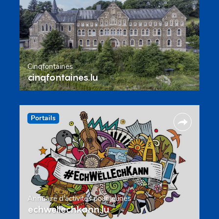
Cinqfontaines
cinqfontaines.lu
Portails
Annuaire d’activités pour jeunes
echwellechkann.lu