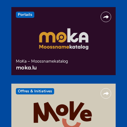
Portails
MoKa – Moossnamekatalog
moka.lu
Offres & Initiatives