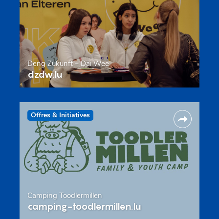
Deng Zukunft – Däi Wee
dzdw.lu
Offres & Initiatives
Camping Toodlermillen
camping-toodlermillen.lu