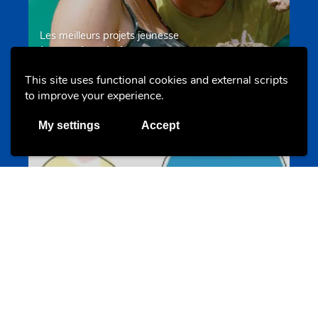
Les meilleurs projets jeunesse
jugendprais.lu
This site uses functional cookies and external scripts
to improve your experience.
Offres & Initiatives
My settings
Accept
Un projet de jeunes pour jeunes
s-team.lu
Portails