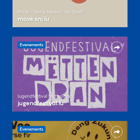
MoVe – deng Vakanz, däi Sport
move.snj.lu
Evenements
Jugendfestival Mëttendran
jugendfestival.lu
Evenements