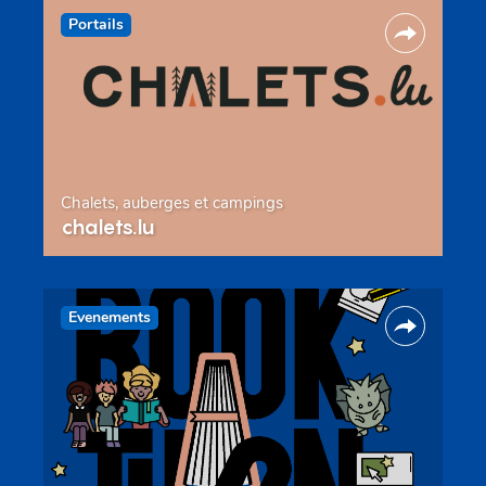
Portails
Chalets, auberges et campings
chalets.lu
Evenements