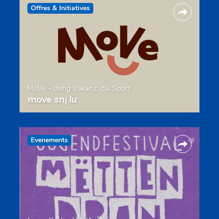
Offres & Initiatives
MoVe – deng Vakanz, däi Sport
move.snj.lu
Evenements