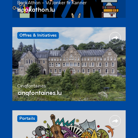
BookAthon – Vu Jonker fir Kanner
bookathon.lu
Offres & Initiatives
Cinqfontaines
cinqfontaines.lu
Portails