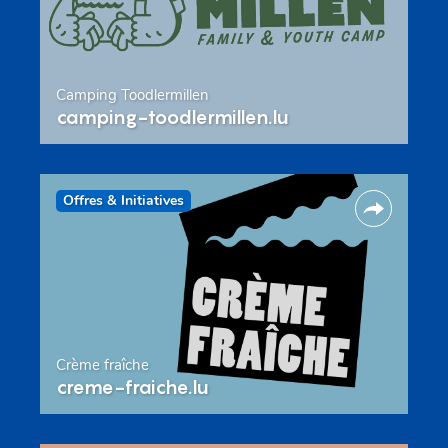
Camping Toodlermillen
camping-toodlermillen.lu
Offres & Initiatives
Crème fraîche
creme-fraiche.lu