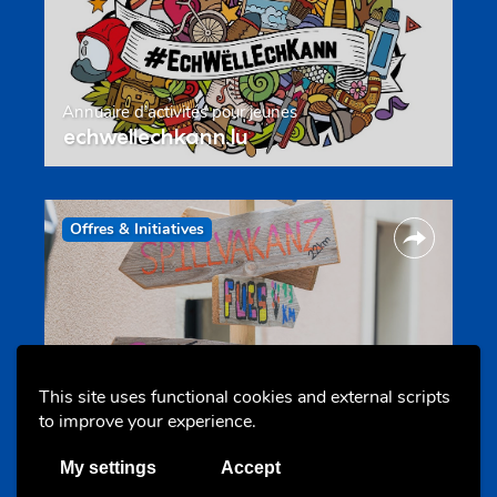
Annuaire d’activités pour jeunes
echwellechkann.lu
Offres & Initiatives
This site uses functional cookies and external scripts
Camps et colonies
to improve your experience.
colonies.lu
My settings
Accept