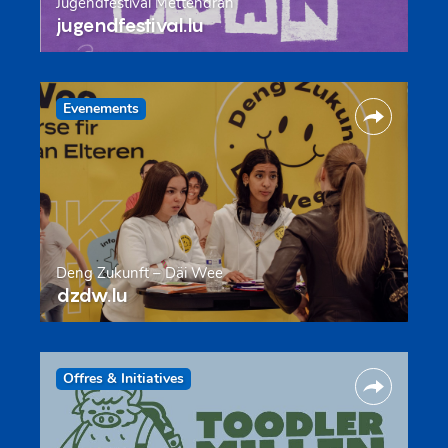
Jugendfestival Mëttendran
jugendfestival.lu
Evenements
Deng Zukunft – Däi Wee
dzdw.lu
Offres & Initiatives