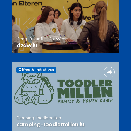
Deng Zukunft – Däi Wee
dzdw.lu
Offres & Initiatives
Camping Toodlermillen
camping-toodlermillen.lu