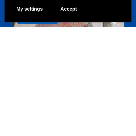
My settings
Accept
Offres & Initiatives
Camps et colonies
colonies.lu
Evenements