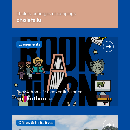
Chalets, auberges et campings
chalets.lu
Evenements
BookAthon – Vu Jonker fir Kanner
bookathon.lu
Offres & Initiatives