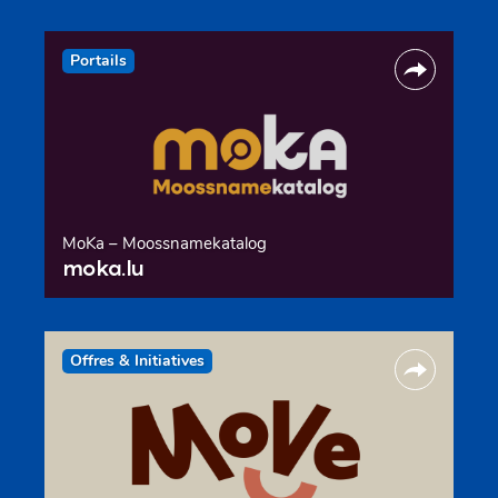
Portails
MoKa – Moossnamekatalog
moka.lu
Offres & Initiatives