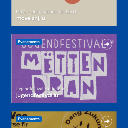
MoVe – deng Vakanz, däi Sport
move.snj.lu
Evenements
Jugendfestival Mëttendran
jugendfestival.lu
Evenements