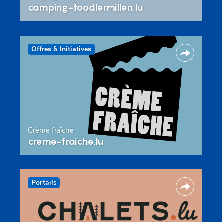
camping-toodlermillen.lu
Offres & Initiatives
Crème fraîche
creme-fraiche.lu
Portails