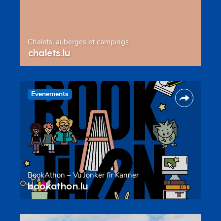
Chalets, auberges et campings
chalets.lu
Evenements
BookAthon – Vu Jonker fir Kanner
bookathon.lu