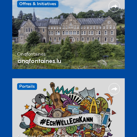
Offres & Initiatives
Cinqfontaines
cinqfontaines.lu
Portails
Annuaire d’activités pour jeunes