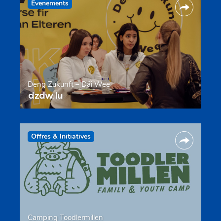
Evenements
Deng Zukunft – Däi Wee
dzdw.lu
Offres & Initiatives
Camping Toodlermillen