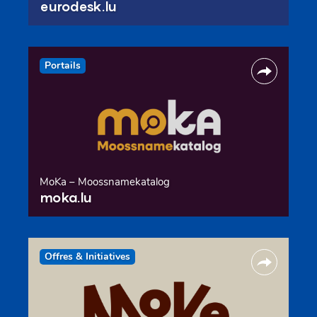
eurodesk.lu
Portails
MoKa – Moossnamekatalog
moka.lu
Offres & Initiatives