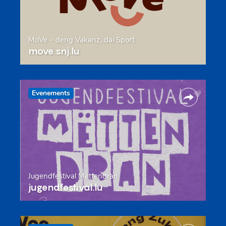
MoVe – deng Vakanz, däi Sport
move.snj.lu
Evenements
Jugendfestival Mëttendran
jugendfestival.lu